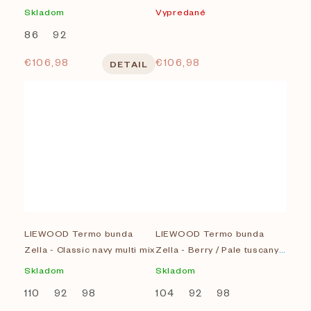
Embroidery
Skladom
Vypredané
86
92
€106,98
€106,98
DETAIL
LIEWOOD Termo bunda
LIEWOOD Termo bunda
Zella - Classic navy multi mix
Zella - Berry / Pale tuscany /
Embroidery
Skladom
Skladom
110
92
98
104
92
98