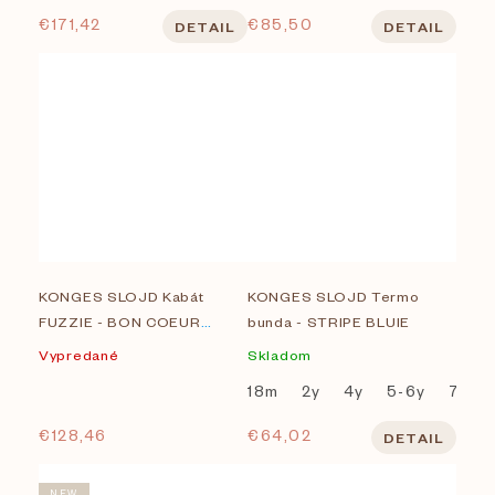
€171,42
€85,50
DETAIL
DETAIL
KONGES SLOJD Kabát
KONGES SLOJD Termo
FUZZIE - BON COEUR
bunda - STRIPE BLUIE
COLORÉ
Vypredané
Skladom
18m
2y
4y
5-6y
7-8Y
€128,46
€64,02
DETAIL
NEW