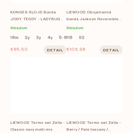
KONGES SLOJD Bunda
LIEWOOD Obojstranná
JODY TEDDY - LADYBUG
bunda Jackson Reversible -
PINK
Tuscany rose mix
Skladom
Skladom
18m
2y
3y
4y
5-6y
116
7-8Y
92
€85,50
€106,98
DETAIL
DETAIL
LIEWOOD Termo set Zella -
LIEWOOD Termo set Zella -
Classic navy multi mix
Berry / Pale tuscany /