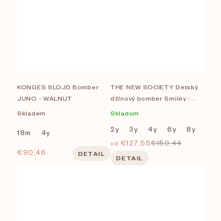
KONGES SLOJD Bomber
THE NEW SOCIETY Detský
JUNO - WALNUT
džínový bomber Smiley -
Light blue
Skladem
Skladom
2y
3y
4y
6y
8y
18m
4y
€127,55
€159,44
od
€90,46
DETAIL
DETAIL