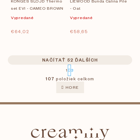
KONGES SLOJD Thermo
LIEWOOD Bunda Calina Pile
set EVI - CAMEO BROWN
- Oat
Vypredané
Vypredané
€64,02
€58,65
NAČÍTAŤ 52 ĎALŠÍCH
S
1
3
t
O
r
107
položiek celkom
v
á
l
n
HORE
k
á
o
d
v
a
Z
a
c
n
i
i
á
e
e
p
p
r