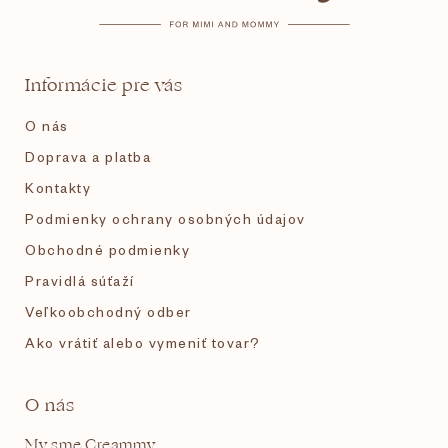
v
k
ä
y
v
t
ý
Informácie pre vás
p
i
i
O nás
s
e
u
Doprava a platba
Kontakty
Podmienky ochrany osobných údajov
Obchodné podmienky
Pravidlá súťaží
Veľkoobchodný odber
Ako vrátiť alebo vymeniť tovar?
O nás
My sme Creammy