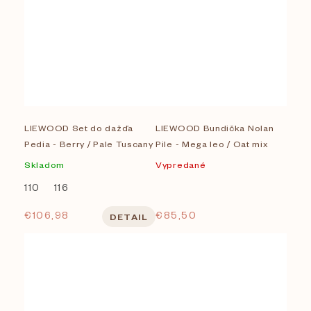
LIEWOOD Set do dažďa
LIEWOOD Bundička Nolan
Pedia - Berry / Pale Tuscany
Pile - Mega leo / Oat mix
Skladom
Vypredané
110
116
€106,98
€85,50
DETAIL