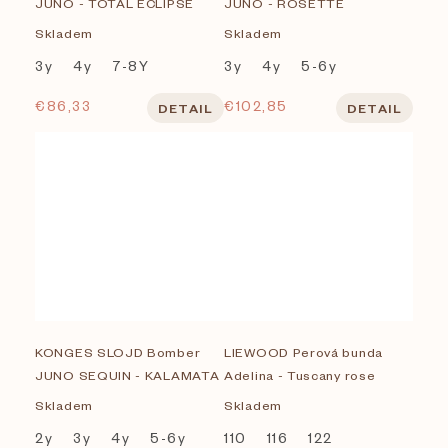
JUNO - TOTAL ECLIPSE
JUNO - ROSETTE
Skladem
Skladem
3y
4y
7-8Y
3y
4y
5-6y
€86,33
€102,85
DETAIL
DETAIL
KONGES SLOJD Bomber
LIEWOOD Perová bunda
JUNO SEQUIN - KALAMATA
Adelina - Tuscany rose
Skladem
Skladem
2y
3y
4y
5-6y
110
116
122