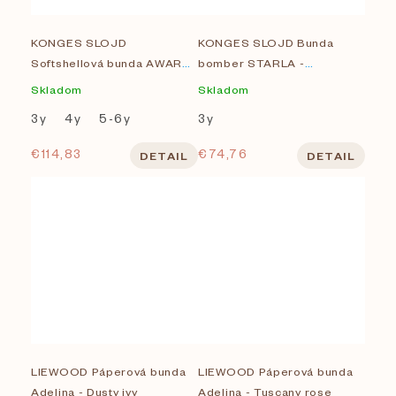
KONGES SLOJD
KONGES SLOJD Bunda
Softshellová bunda AWARD
bomber STARLA -
- BEECH
BRAZILLIAN SAND
Skladom
Skladom
3y
4y
5-6y
3y
€114,83
€74,76
DETAIL
DETAIL
LIEWOOD Páperová bunda
LIEWOOD Páperová bunda
Adelina - Dusty ivy
Adelina - Tuscany rose