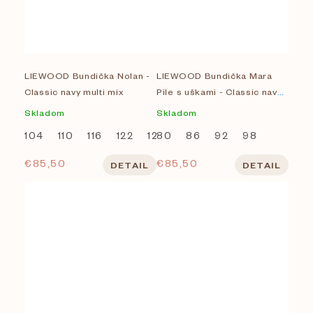
LIEWOOD Bundička Nolan -
LIEWOOD Bundička Mara
Classic navy multi mix
Pile s uškami - Classic navy /
Embroidery
Skladom
Skladom
104
110
116
122
128
80
92
86
98
92
98
€85,50
€85,50
DETAIL
DETAIL