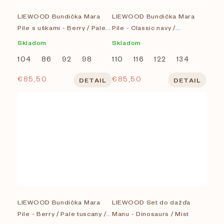
LIEWOOD Bundička Mara
LIEWOOD Bundička Mara
Pile s uškami - Berry / Pale
Pile - Classic navy /
tuscany / Embroidery
Embroidery
Skladom
Skladom
104
86
92
98
110
116
122
134
€85,50
€85,50
DETAIL
DETAIL
LIEWOOD Bundička Mara
LIEWOOD Set do dažďa
Pile - Berry / Pale tuscany /
Manu - Dinosaurs / Mist