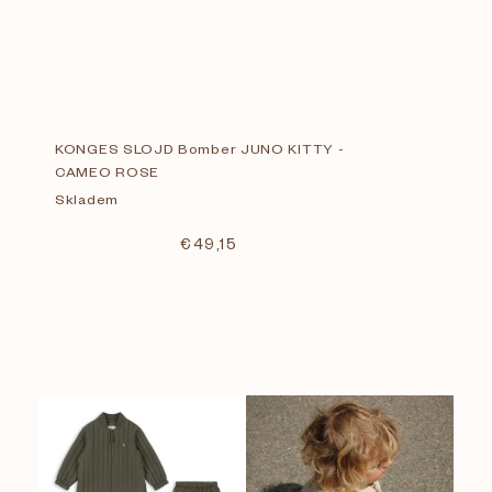
KONGES SLOJD Bomber JUNO KITTY -
CAMEO ROSE
Skladem
€49,15
V
Cena
€
29
€
188
ý