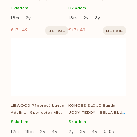
Skladom
Skladom
18m
2y
18m
2y
3y
€171,42
€171,42
DETAIL
DETAIL
LIEWOOD Páperová bunda
KONGES SLOJD Bunda
Adelina - Spot dots / Mist
JODY TEDDY - BELLA BLUE
BOW
Skladom
Skladom
12m
18m
2y
4y
2y
3y
4y
5-6y