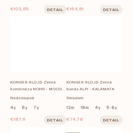
€102,85
€164,81
DETAIL
DETAIL
KONGES SLOJD Zimná
KONGES SLOJD Zimná
kombinéza NOHR - MOOD
bunda ALPI - KALAMATA
INDIGO
Nedostupné
Skladem
4y
6y
7y
12m
18m
4y
5-6y
€187,11
€74,76
DETAIL
DETAIL