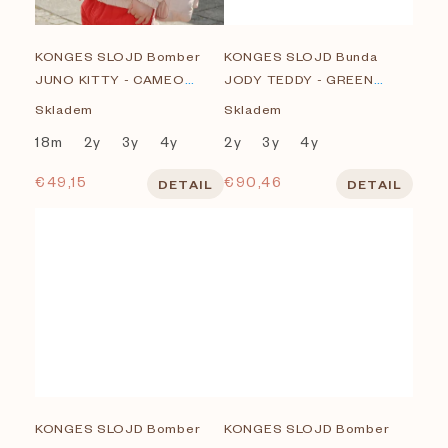
o
v
KONGES SLOJD Bomber
KONGES SLOJD Bunda
JUNO KITTY - CAMEO
JODY TEDDY - GREEN
ROSE
CHECK
Skladem
Skladem
18m
2y
3y
4y
2y
3y
4y
€49,15
€90,46
DETAIL
DETAIL
KONGES SLOJD Bomber
KONGES SLOJD Bomber