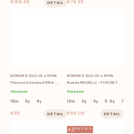
€106,98
€74,35
DETAIL
KONGES SLOJD x RHW
KONGES SLOJD x RHW
Fleecová bunda ERBA -
Bunda MIOBLU - FORGET
STRIPE
ME NOT
Skladom
Skladom
18m
3y
4y
18m
3y
4y
5-6y
7-8Y
€95
€66,09
DETAIL
DETAIL
AŽ
SALE 20 %