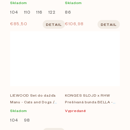
Embroidery
Skladom
Skladom
104
110
116
122
86
€85,50
€106,98
DETAIL
DETAIL
LIEWOOD Set do dažďa
KONGES SLOJD x RHW
Manu - Cats and Dogs /
Prešívaná bunda BELLA -
Sandy
PEACH BLOSSOM CHECK
Skladom
Vypredané
104
98