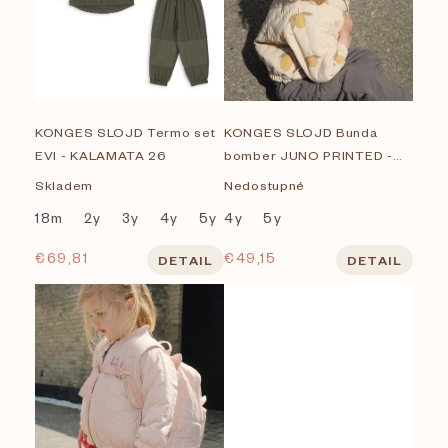
p
i
Na sklade
s
Značky
KONGES SLOJD Termo set
KONGES SLOJD Bunda
p
EVI - KALAMATA 26
bomber JUNO PRINTED -
BOBO CHOSES
r
MON GRAND CITRON
Skladem
Nedostupné
Konges Slojd
18m
2y
3y
4y
5y
4y
5y
o
€69,81
€49,15
DETAIL
DETAIL
LIEWOOD
d
u
THE NEW SOCIETY
k
Zobrazených položiek:
107
t