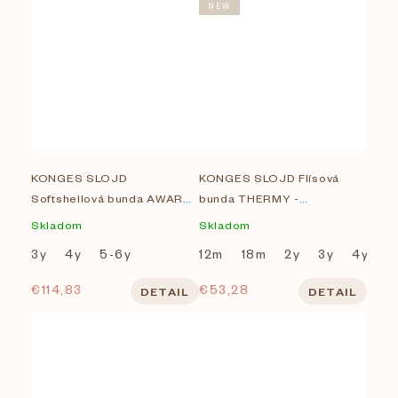
NEW
KONGES SLOJD
KONGES SLOJD Flísová
Softshellová bunda AWARD
bunda THERMY -
- CAMEO BROWN
KALAMATA
Skladom
Skladom
3y
4y
5-6y
12m
18m
2y
3y
4y
7
€114,83
€53,28
DETAIL
DETAIL