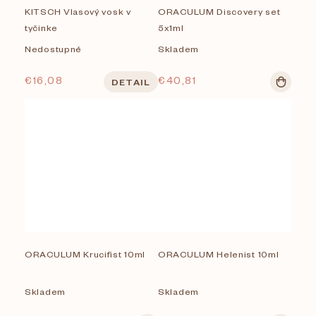
KITSCH Vlasový vosk v
ORACULUM Discovery set
v
Kenkô skincare
tyčinke
5x1ml
Nedostupné
Skladem
KITSCH
€16,08
€40,81
DETAIL
Malinna
Manucurist
MINOIS
ORACULUM
THE NATURE OF THINGS
V.SUN
ORACULUM Krucifist 10ml
ORACULUM Helenist 10ml
VERSATILE PARIS
Skladem
Skladem