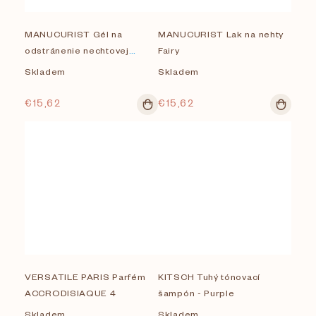
MANUCURIST Gél na
MANUCURIST Lak na nehty
odstránenie nechtovej
Fairy
kožičky Émollient efficace -
Skladem
Skladem
15 ml
€15,62
€15,62
VERSATILE PARIS Parfém
KITSCH Tuhý tónovací
ACCRODISIAQUE 4
šampón - Purple
Skladem
Skladem