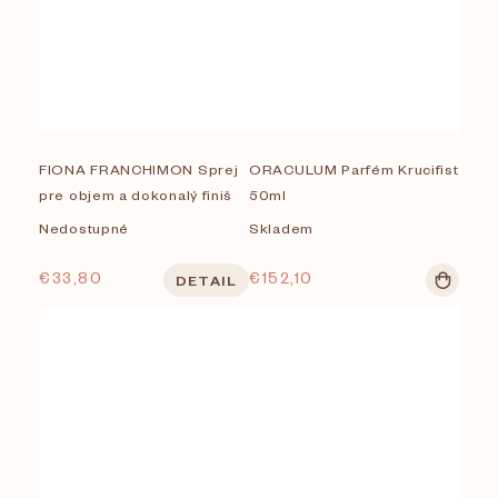
FIONA FRANCHIMON Sprej
ORACULUM Parfém Krucifist
pre objem a dokonalý finiš
50ml
Nedostupné
Skladem
€33,80
€152,10
DETAIL