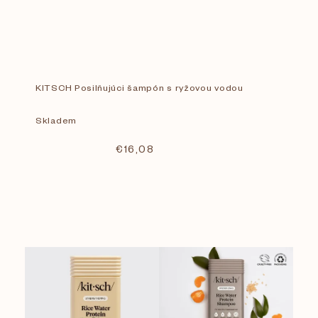
KITSCH Posilňujúci šampón s ryžovou vodou
Skladem
€16,08
V
Cena
€
6
€
153
ý