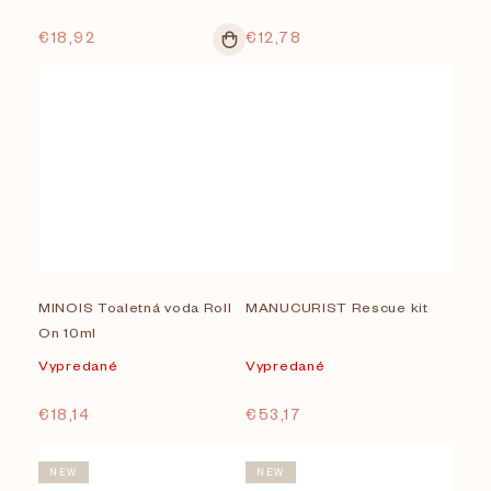
€18,92
€12,78
MINOIS Toaletná voda Roll
MANUCURIST Rescue kit
On 10ml
Vypredané
Vypredané
€18,14
€53,17
NEW
NEW