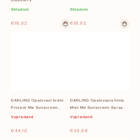
Skladom
Skladom
€18,92
€18,92
DARLING Opalovací krém
DARLING Opalovacia hmla
Protect-Me Sunscreen
Mist Me Sunscreen Spray
Lotion SPF 50
SPF 50
Vypredané
Vypredané
€44,10
€39,98