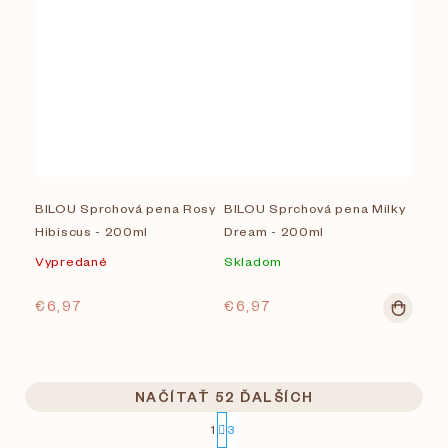
BILOU Sprchová pena Rosy
BILOU Sprchová pena Milky
Hibiscus - 200ml
Dream - 200ml
Vypredané
Skladom
€6,97
€6,97
NAČÍTAŤ 52 ĎALŠÍCH
S
1
3
t