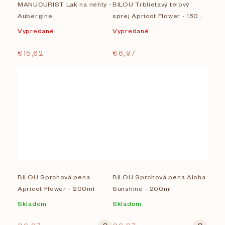
MANUCURIST Lak na nehty -
BILOU Trblietavý telový
Aubergine
sprej Apricot Flower - 150
ml
Vypredané
Vypredané
€15,62
€6,97
BILOU Sprchová pena
BILOU Sprchová pena Aloha
Apricot Flower - 200ml
Sunshine - 200ml
Skladom
Skladom