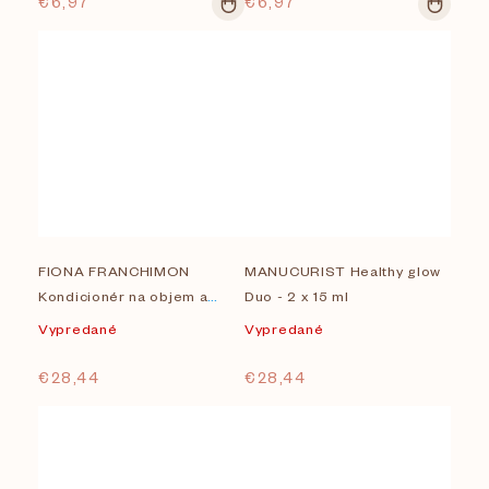
€6,97
€6,97
FIONA FRANCHIMON
MANUCURIST Healthy glow
Kondicionér na objem a
Duo - 2 x 15 ml
hydratáciu 250ml
Vypredané
Vypredané
€28,44
€28,44