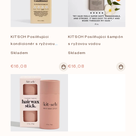
p
i
Na sklade
s
Značky
KITSCH Posilňujúci
KITSCH Posilňujúci šampón
p
kondicionér s ryžovou
s ryžovou vodou
(M)ANASI 7
r
vodou
Skladem
Skladem
Bilou
o
€16,08
€16,08
BLOOM AND BLOSSOM
d
u
DARLING
k
FIONA FRANCHIMON
t
INLIGHT
o
JOU JOU