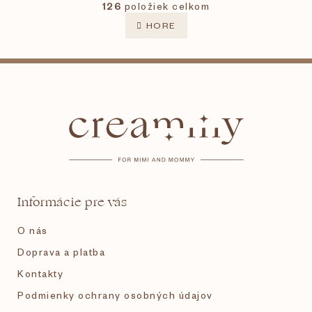
O
r
126
položiek celkom
v
á
l
n
HORE
k
á
o
d
v
a
Z
a
c
n
i
i
á
e
e
p
p
r
v
k
ä
y
v
t
ý
Informácie pre vás
p
i
i
O nás
s
e
u
Doprava a platba
Kontakty
Podmienky ochrany osobných údajov