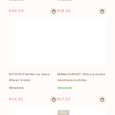
€63,06
€16,45
KITSCH Parfém na vlasy -
MANUCURIST Olej na suchú
Sheer Violet
nechtovú kožičku
Skladem
Skladom
€24,32
€17,52
NEW