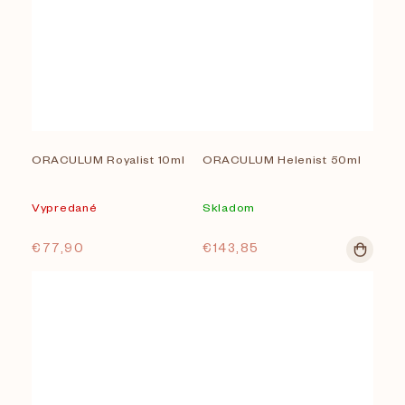
ORACULUM Royalist 10ml
ORACULUM Helenist 50ml
Vypredané
Skladom
€77,90
€143,85