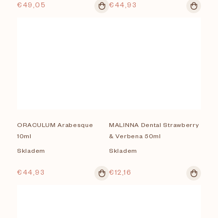
Zobrazených položiek:
126
€49,05
€44,93
ORACULUM Arabesque
MALINNA Dental Strawberry
10ml
& Verbena 50ml
Skladem
Skladem
€44,93
€12,16