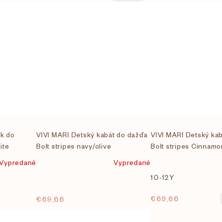
úk do
VIVI MARI Detský kabát do dažďa
VIVI MARI Detský ka
ite
Bolt stripes navy/olive
Bolt stripes Cinnamo
Vypredané
Vypredané
10-12Y
€69,66
€69,66