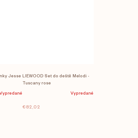
nky Jesse
LIEWOOD Set do deště Melodi -
Tuscany rose
Vypredané
Vypredané
€82,02
O
v