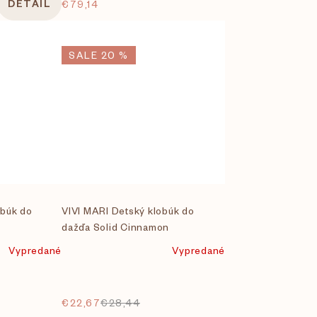
DETAIL
€79,14
SALE 20 %
obúk do
VIVI MARI Detský klobúk do
dažďa Solid Cinnamon
Vypredané
Vypredané
€22,67
€28,44