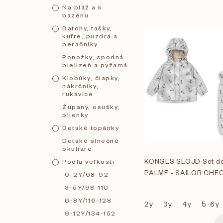
Na pláž a k
bazénu
Batohy, tašky,
V
kufre, puzdrá a
peračníky
Ponožky, spodná
ý
bielizeň a pyžamá
Klobúky, čiapky,
p
nákrčníky,
rukavice
Župany, osušky,
i
plienky
Detské topánky
s
Detské slnečné
okuliare
KONGES SLOJD Set do
Podľa veľkosti
p
PALME - SAILOR CHE
0-2Y/68-92
3-5Y/98-110
r
6-8Y/116-128
2y
3y
4y
5-6y
9-12Y/134-152