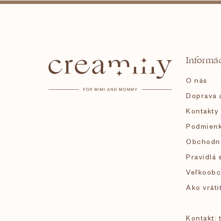
Z
á
Informác
p
O nás
ä
Doprava a
Kontakty
t
Podmienk
i
Obchodn
Pravidlá 
e
Veľkoobc
Ako vráti
Kontakt: