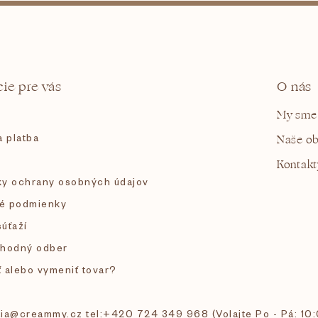
l
á
d
a
c
i
ie pre vás
O nás
e
p
My sme
r
v
 platba
Naše o
k
y
Kontakt
v
y ochrany osobných údajov
ý
p
é podmienky
i
s
súťaží
u
hodný odber
ť alebo vymeniť tovar?
 tia@creammy.cz tel:+420 724 349 968 (Volajte Po - Pá: 10