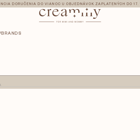
NCIA DORUČENIA DO VIANOC U OBJEDNÁVOK ZAPLATENÝCH DO 17. 
V
BRANDS
A