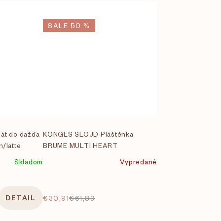
SALE 50 %
bát do dažďa
KONGES SLOJD Pláštěnka
n/latte
BRUME MULTI HEART
Skladom
Vypredané
DETAIL
€30,91
€61,83