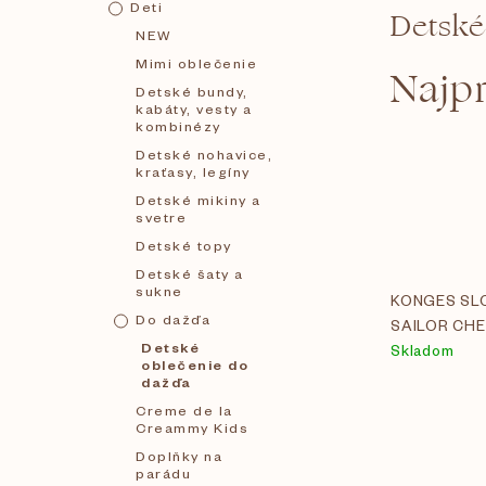
Deti
Detské
č
NEW
Mimi oblečenie
Najp
n
Detské bundy,
kabáty, vesty a
kombinézy
ý
Detské nohavice,
kraťasy, legíny
p
Detské mikiny a
svetre
Detské topy
a
Detské šaty a
sukne
KONGES SLO
n
Do dažďa
SAILOR CH
Detské
Skladom
oblečenie do
e
dažďa
Creme de la
Creammy Kids
l
Doplňky na
parádu