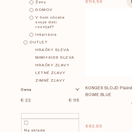
o
€114,59
Ženy
DOMOV
d
V čom chcete
svoje deti
rozvíjať?
u
Inšpirácia
OUTLET
k
HRAČKY SLEVA
MIMI+KIDS SLEVA
t
HRAČKY ZĽAVY
LETNÉ ZĽAVY
o
ZIMNÉ ZĽAVY
KONGES SLOJD Pláště
Cena
v
BOWIE BLUE
€
22
€
115
€63,89
Na sklade