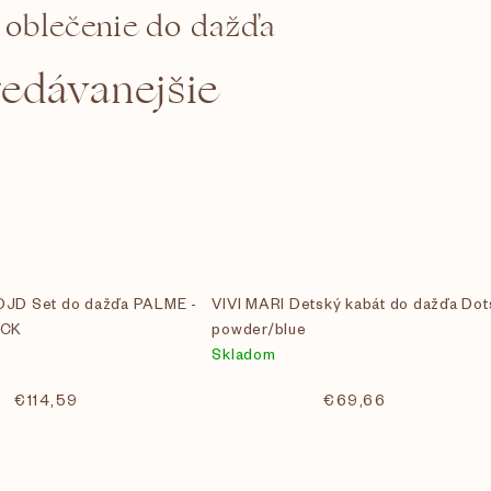
 oblečenie do dažďa
redávanejšie
JD Set do dažďa PALME -
VIVI MARI Detský kabát do dažďa Dot
ECK
powder/blue
Skladom
€114,59
€69,66