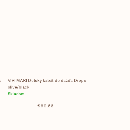
s
VIVI MARI Detský kabát do dažďa Drops
olive/black
Skladom
€69,66