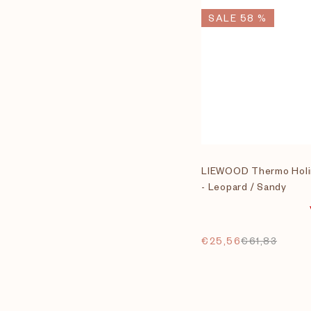
SALE 58 %
LIEWOOD Thermo Holi
- Leopard / Sandy
€25,56
€61,83