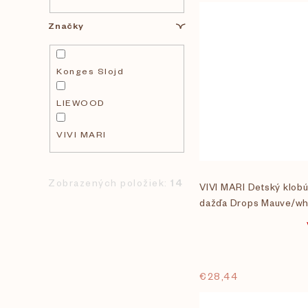
Značky
Konges Slojd
LIEWOOD
VIVI MARI
Zobrazených položiek:
14
VIVI MARI Detský klob
dažďa Drops Mauve/wh
€28,44