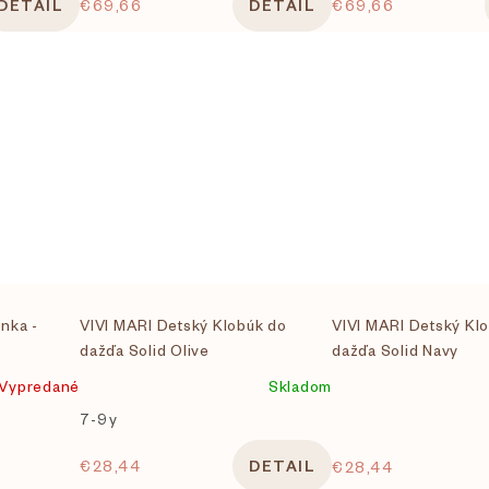
DETAIL
€69,66
DETAIL
€69,66
nka -
VIVI MARI Detský Klobúk do
VIVI MARI Detský Kl
dažďa Solid Olive
dažďa Solid Navy
Vypredané
Skladom
7-9y
€28,44
DETAIL
€28,44