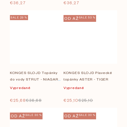
€36,27
€36,27
SALE 29 %
OD
AŽ
SALE 53 %
KONGES SLOJD Topánky
KONGES SLOJD Plavecké
do vody STRUT - NIAGARA
topánky ASTER - TIGER
MIST
Vypredané
Vypredané
€25,68
€36,68
€25,10
€25,10
OD
AŽ
SALE 30 %
OD
AŽ
SALE 30 %