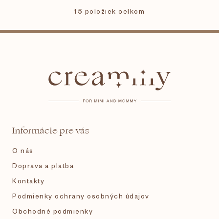
15
položiek celkom
O
v
l
Z
á
d
á
a
c
i
p
e
p
ä
r
v
t
k
Informácie pre vás
y
i
v
O nás
ý
p
e
Doprava a platba
i
s
Kontakty
u
Podmienky ochrany osobných údajov
Obchodné podmienky