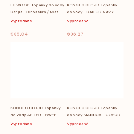
v
LIEWOOD Topánky do vody
KONGES SLOJD Topánky
Sanjia - Dinosaurs / Mist
do vody - SAILOR NAVY
BLAZER
Vypredané
Vypredané
€35,04
€36,27
KONGES SLOJD Topánky
KONGES SLOJD Topánky
do vody ASTER - SWEET
do vody MANUCA - COEUR
AND SOUR
COLORÉ
Vypredané
Vypredané