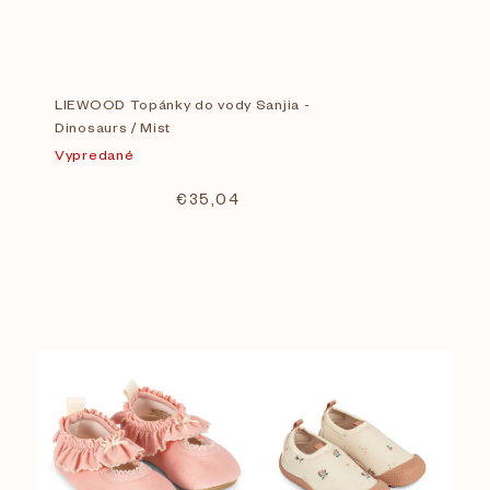
LIEWOOD Topánky do vody Sanjia -
Dinosaurs / Mist
Vypredané
€35,04
V
Cena
€
17
€
41
ý
p