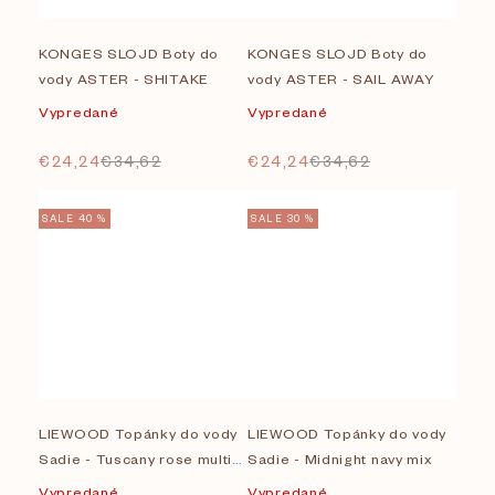
KONGES SLOJD Boty do
KONGES SLOJD Boty do
vody ASTER - SHITAKE
vody ASTER - SAIL AWAY
Vypredané
Vypredané
€24,24
€34,62
€24,24
€34,62
SALE 40 %
SALE 30 %
LIEWOOD Topánky do vody
LIEWOOD Topánky do vody
Sadie - Tuscany rose multi
Sadie - Midnight navy mix
mix
Vypredané
Vypredané