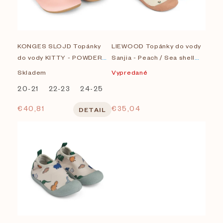
i
Na sklade
s
Značky
KONGES SLOJD Topánky
LIEWOOD Topánky do vody
p
do vody KITTY - POWDER
Sanjia - Peach / Sea shell
Konges Slojd
r
PINK
S25
Skladem
Vypredané
LIEWOOD
20-21
22-23
24-25
26-27
28-29
o
€40,81
€35,04
DETAIL
d
Zobrazených položiek:
15
u
k
t
o