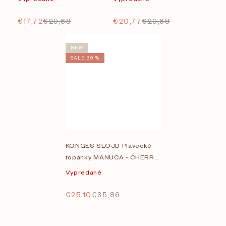
€17,72
€29,68
€20,77
€29,68
NEW
SALE 30 %
KONGES SLOJD Plavecké
topánky MANUCA - CHERRY
BLUSH
Vypredané
€25,10
€35,86