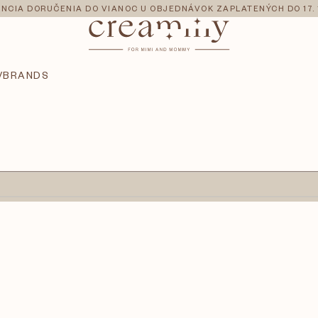
NCIA DORUČENIA DO VIANOC U OBJEDNÁVOK ZAPLATENÝCH DO 17. 
V
BRANDS