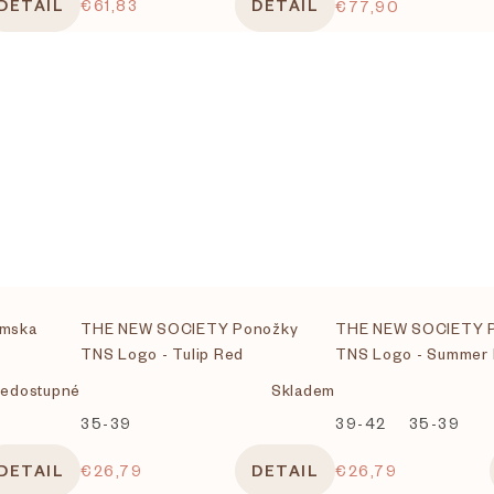
DETAIL
€61,83
DETAIL
€77,90
mska
THE NEW SOCIETY Ponožky
THE NEW SOCIETY 
TNS Logo - Tulip Red
TNS Logo - Summer 
edostupné
Skladem
35-39
39-42
35-39
DETAIL
€26,79
DETAIL
€26,79