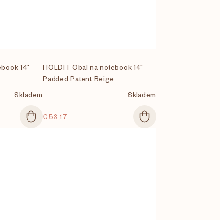
book 14" -
HOLDIT Obal na notebook 14" -
Padded Patent Beige
Skladem
Skladem
€53,17