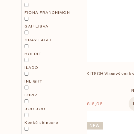
FIONA FRANCHIMON
GAI+LISVA
GRAY LABEL
HOLDIT
ILADO
KITSCH Vlasový vosk v
INLIGHT
N
IZIPIZI
€16,08
JOU JOU
Kenkô skincare
NEW