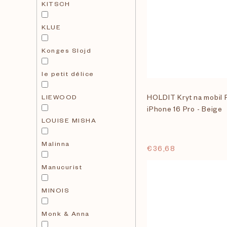
KITSCH
KLUE
Konges Slojd
le petit délice
LIEWOOD
HOLDIT Kryt na mobil 
iPhone 16 Pro - Beige
LOUISE MISHA
Malinna
€36,68
Manucurist
MINOIS
Monk & Anna