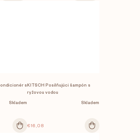
kondicionér s
KITSCH Posilňujúci šampón s
ryžovou vodou
Skladem
Skladem
€16,08