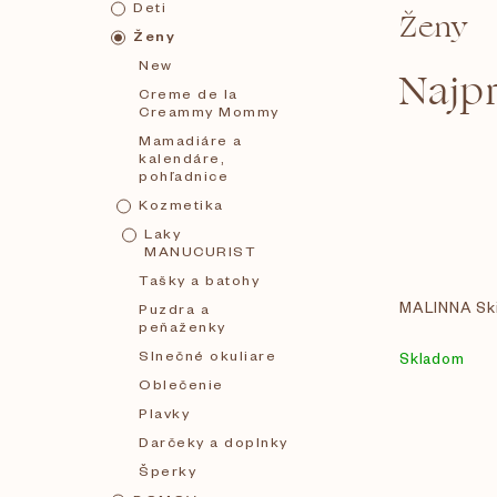
Deti
Ženy
č
Ženy
New
Najp
n
Creme de la
Creammy Mommy
Mamadiáre a
ý
kalendáre,
pohľadnice
p
Kozmetika
Laky
MANUCURIST
a
Tašky a batohy
MALINNA Sk
Puzdra a
n
peňaženky
Slnečné okuliare
Skladom
e
Oblečenie
Plavky
l
Darčeky a doplnky
Šperky