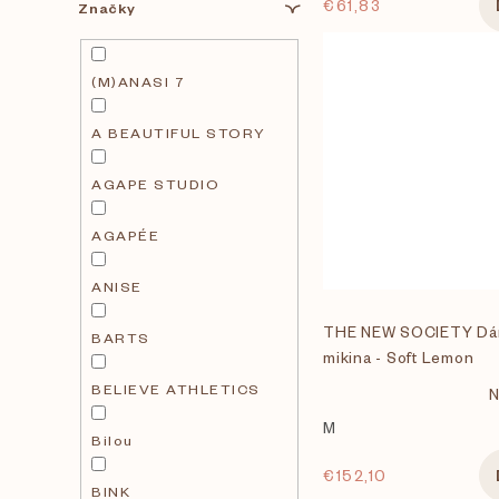
o
€61,83
Značky
d
(M)ANASI 7
u
A BEAUTIFUL STORY
k
AGAPE STUDIO
t
AGAPÉE
ANISE
o
THE NEW SOCIETY Dá
BARTS
v
mikina - Soft Lemon
BELIEVE ATHLETICS
N
M
Bilou
€152,10
BINK