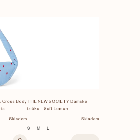
 Cross Body
THE NEW SOCIETY Dámske
rts
tričko - Soft Lemon
Skladem
Skladem
S
M
L