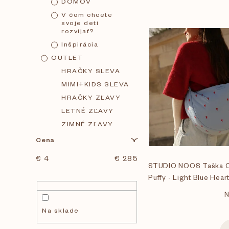
DOMOV
V čom chcete
svoje deti
rozvíjať?
V
Inšpirácia
OUTLET
ý
HRAČKY SLEVA
MIMI+KIDS SLEVA
p
HRAČKY ZĽAVY
LETNÉ ZĽAVY
i
ZIMNÉ ZĽAVY
Cena
s
€
4
€
285
STUDIO NOOS Taška C
p
Puffy - Light Blue Hear
N
r
Na sklade