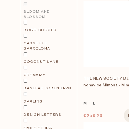
BLOOM AND
BLOSSOM
BOBO CHOSES
CASSETTE
BARCELONA
COCONUT LANE
CREAMMY
THE NEW SOCIETY Dá
nohavice Mimosa - Mim
DANEFAE KOBENHAVN
DARLING
M
L
DESIGN LETTERS
€259,26
EMILE ET IDA