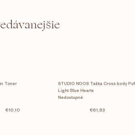
redávanejšie
in Toner
STUDIO NOOS Taška Cross body Puff
Light Blue Hearts
Nedostupné
€10,10
€61,83