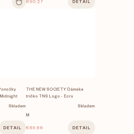
€90,27
DETAIL
Ponožky
THE NEW SOCIETY Dámske
Midnight
tričko TNS Logo - Ecru
Skladem
Skladem
M
DETAIL
€69,66
DETAIL