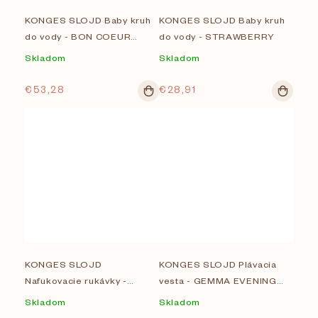
v
KONGES SLOJD Baby kruh
KONGES SLOJD Baby kruh
do vody - BON COEUR
do vody - STRAWBERRY
COLORÉ
Skladom
Skladom
€53,28
€28,91
KONGES SLOJD
KONGES SLOJD Plávacia
Nafukovacie rukávky -
vesta - GEMMA EVENING
SWEET AND SOUR
SAND
Skladom
Skladom