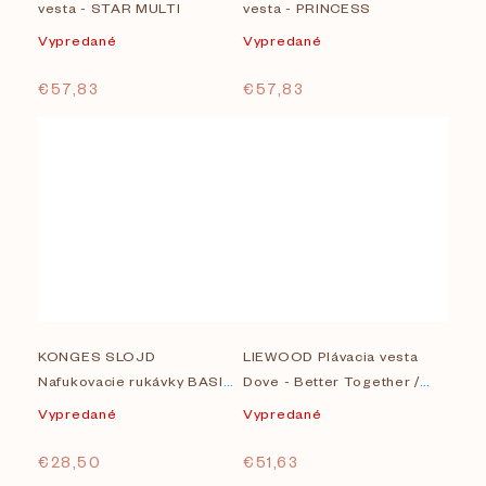
vesta - STAR MULTI
vesta - PRINCESS
Vypredané
Vypredané
€57,83
€57,83
KONGES SLOJD
LIEWOOD Plávacia vesta
Nafukovacie rukávky BASIC
Dove - Better Together /
- TIGER
Tuscany Rose
Vypredané
Vypredané
€28,50
€51,63