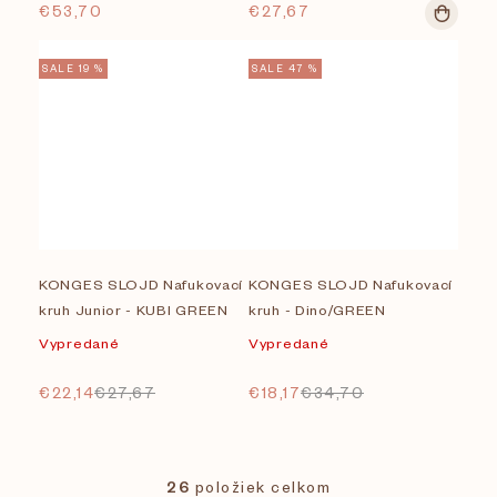
€53,70
€27,67
SALE 19 %
SALE 47 %
KONGES SLOJD Nafukovací
KONGES SLOJD Nafukovací
kruh Junior - KUBI GREEN
kruh - Dino/GREEN
Vypredané
Vypredané
€22,14
€27,67
€18,17
€34,70
26
položiek celkom
O