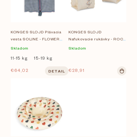
i
Na sklade
s
Značky
KONGES SLOJD Plávacia
KONGES SLOJD
p
vesta SOLINE - FLOWER
Nafukovacie rukávky - ROCK
Konges Slojd
r
BOUQUET
MY BOAT
Skladom
Skladom
LIEWOOD
11-15 kg
15-19 kg
o
€64,02
€28,91
DETAIL
PETITES POMMES
d
u
Zobrazených položiek:
26
k
t
o