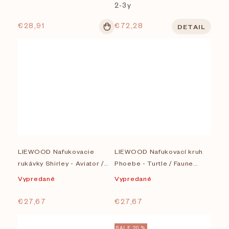
2-3y
€28,91
€72,28
DETAIL
LIEWOOD Nafukovacie
LIEWOOD Nafukovací kruh
rukávky Shirley - Aviator /
Phoebe - Turtle / Faune
Ecru
green
Vypredané
Vypredané
€27,67
€27,67
SALE 20 %