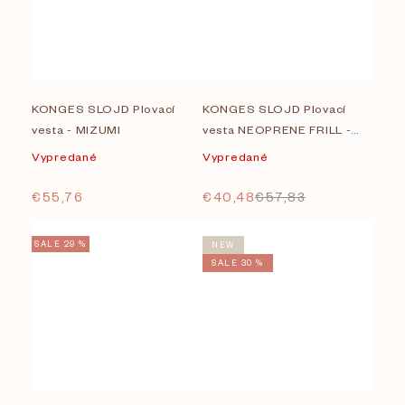
KONGES SLOJD Plovací
KONGES SLOJD Plovací
vesta - MIZUMI
vesta NEOPRENE FRILL -
SWAN STRIPE
Vypredané
Vypredané
€55,76
€40,48
€57,83
SALE 29 %
NEW
SALE 30 %