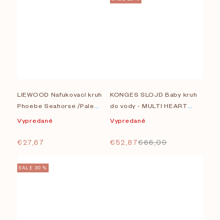
LIEWOOD Nafukovací kruh
KONGES SLOJD Baby kruh
Phoebe Seahorse /Pale
do vody - MULTI HEART
tuscany
TRANSPARENT
Vypredané
Vypredané
€27,67
€52,87
€66,09
SALE 30 %