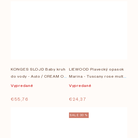
KONGES SLOJD Baby kruh
LIEWOOD Plavecký opasok
do vody - Auto / CREAM OFF
Marina - Tuscany rose multi
WHITE
mix
Vypredané
Vypredané
€55,76
€24,37
SALE 30 %