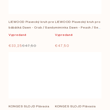
LIEWOOD Plavecký kruh pre
LIEWOOD Plavecký kruh pro
bábätká Dawn - Crab / Sandy
miminka Dawn - Peach / Sea
shell
Vypredané
Vypredané
€33,25
€47,50
€47,50
KONGES SLOJD Plávacia
KONGES SLOJD Plávacia