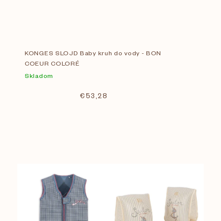
KONGES SLOJD Baby kruh do vody - BON
COEUR COLORÉ
Skladom
€53,28
V
Cena
€
18
€
73
ý
p