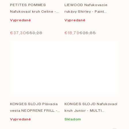
PETITES POMMES
LIEWOOD Nafukovacie
Nafukovací kruh Celine -
rukávy Shirley - Paint
dark rose XL
stroke/Sandy
Vypredané
Vypredané
€37,30
€53,28
€18,79
€26,85
KONGES SLOJD Plávacia
KONGES SLOJD Nafukovací
vesta NEOPRENE FRILL -
kruh Junior - MULTI
UNICORN BLUE
HEARTS
Vypredané
Skladom