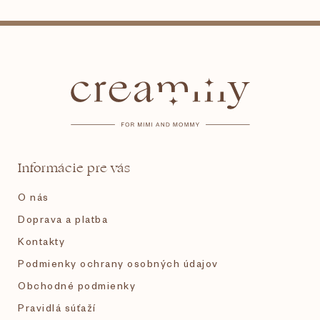
v
l
Z
á
d
á
a
c
i
p
e
p
ä
r
v
t
k
Informácie pre vás
y
i
v
O nás
ý
p
e
Doprava a platba
i
s
Kontakty
u
Podmienky ochrany osobných údajov
Obchodné podmienky
Pravidlá súťaží