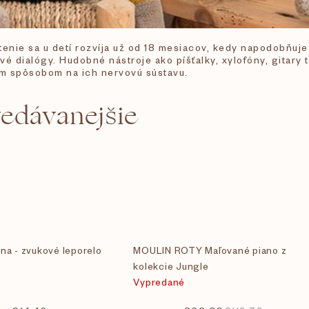
enie sa u detí rozvíja už od 18 mesiacov, kedy napodobňuje z
rvé dialógy. Hudobné nástroje ako píšťalky, xylofóny, gitary
im spôsobom na ich nervovú sústavu.
redávanejšie
tna - zvukové leporelo
MOULIN ROTY Maľované piano z
kolekcie Jungle
Vypredané