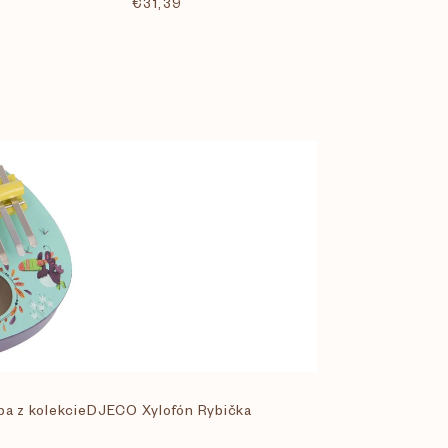
€31,39
a z kolekcie
DJECO Xylofón Rybička