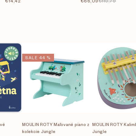
€14,42
€66,09
€119,79
SALE 44 %
ové
MOULIN ROTY Maľované piano z
MOULIN ROTY Kalimb
kolekcie Jungle
Jungle