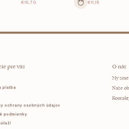
€15,70
€11,15
O
v
l
á
d
a
c
i
ie pre vás
O nás
e
p
My sme
r
v
 platba
Naše o
k
y
Kontakt
v
y ochrany osobných údajov
ý
p
é podmienky
i
s
súťaží