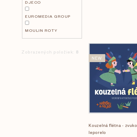
DJECO
EUROMEDIA GROUP
MOULIN ROTY
V
Zobrazených položiek:
8
NEW
ý
p
i
s
Kouzelná flétna - zvuk
p
leporelo