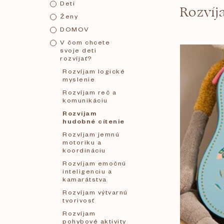
Deti
Rozvíj
č
Ženy
DOMOV
n
V čom chcete
svoje deti
rozvíjať?
ý
Rozvíjam logické
myslenie
p
Rozvíjam reč a
komunikáciu
Rozvíjam
a
hudobné cítenie
Rozvíjam jemnú
motoriku a
n
koordináciu
Rozvíjam emočnú
inteligenciu a
e
kamarátstva
Rozvíjam výtvarnú
l
tvorivosť
Rozvíjam
pohybové aktivity