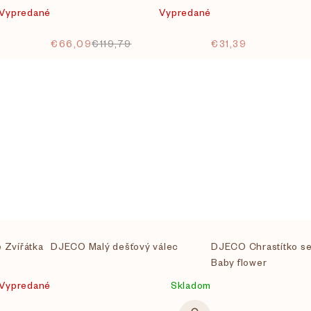
Vypredané
Vypredané
€66,09
€119,79
€31,39
 Zvířátka
DJECO Malý dešťový válec
DJECO Chrastítko se
Baby flower
Vypredané
Skladom