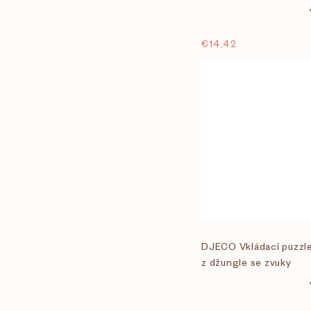
r
€14,42
o
d
u
k
t
o
DJECO Vkládací puzzle
z džungle se zvuky
v