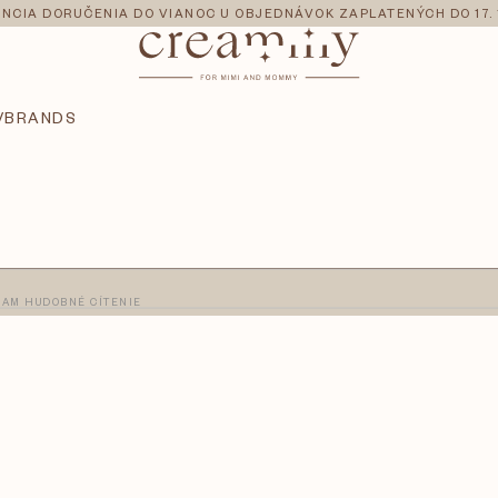
NCIA DORUČENIA DO VIANOC U OBJEDNÁVOK ZAPLATENÝCH DO 17. 
V
BRANDS
JAM HUDOBNÉ CÍTENIE