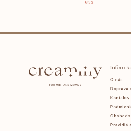
€33
Z
á
Informác
p
O nás
ä
Doprava a
Kontakty
t
Podmienk
i
Obchodn
Pravidlá 