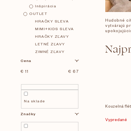
Inšpirácia
OUTLET
Hudobné cít
HRAČKY SLEVA
vytvárajú p
MIMI+KIDS SLEVA
upokojujúc
HRAČKY ZĽAVY
LETNÉ ZĽAVY
Najp
ZIMNÉ ZĽAVY
Cena
€
11
€
67
Na sklade
Kouzelná flé
Značky
Vypredané