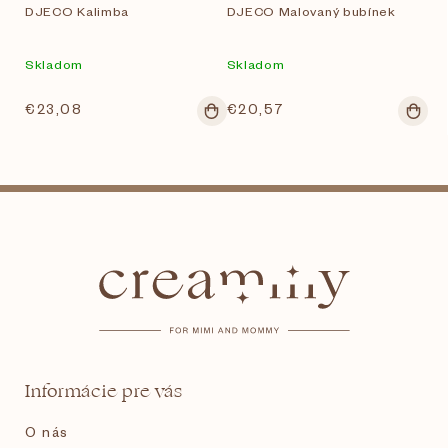
DJECO Kalimba
DJECO Malovaný bubínek
Skladom
Skladom
€23,08
€20,57
Z
á
p
ä
t
Informácie pre vás
i
O nás