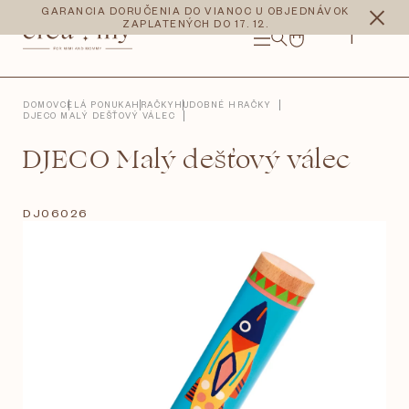
Prejsť
CZK
EUR
GARANCIA DORUČENIA DO VIANOC U OBJEDNÁVOK
na
ZAPLATENÝCH DO 17. 12.
obsah
NÁKUPNÝ
KOŠÍK
DOMOV
CELÁ PONUKA
HRAČKY
HUDOBNÉ HRAČKY
DJECO MALÝ DEŠŤOVÝ VÁLEC
DJECO Malý dešťový válec
DJ06026