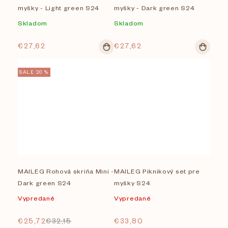
myšky - Light green S24
myšky - Dark green S24
Skladom
Skladom
€27,62
€27,62
SALE 20 %
MAILEG Rohová skriňa Mini -
MAILEG Piknikový set pre
Dark green S24
myšky S24
Vypredané
Vypredané
€25,72
€32,15
€33,80