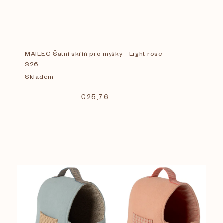
MAILEG Šatní skříň pro myšky - Light rose
S26
Skladem
€25,76
V
Cena
€
2
€
155
ý
p