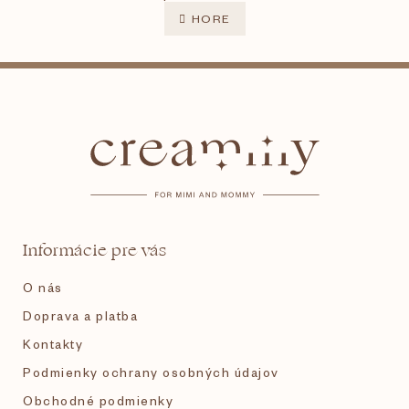
v
á
l
n
HORE
k
á
o
d
v
a
Z
a
c
n
i
i
á
e
e
p
p
r
v
k
ä
y
v
t
ý
Informácie pre vás
p
i
i
O nás
s
e
u
Doprava a platba
Kontakty
Podmienky ochrany osobných údajov
Obchodné podmienky