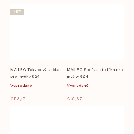
NEW
MAILEG Tekvicový kočiar
MAILEG Stolík a stolička pro
pre myšky S24
myšky S24
Vypredané
Vypredané
€53,17
€19,37