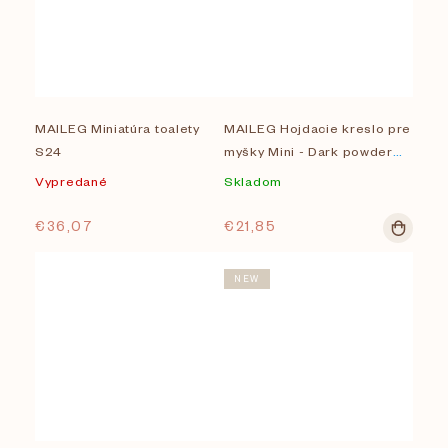
MAILEG Miniatúra toalety
MAILEG Hojdacie kreslo pre
S24
myšky Mini - Dark powder
S24
Vypredané
Skladom
€36,07
€21,85
NEW