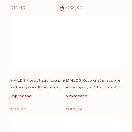
€14,43
€33,80
MAILEG Kovová súprava pre
MAILEG Kovová súprava pre
veľké myšky - Pale pink -
malé myšky - Off white - S25
S25
Vypredané
Vypredané
€36,68
€45,34