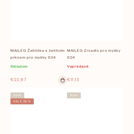
MAILEG Žehlička s žehlícím
MAILEG Zrcadlo pro myšky
prknem pro myšky S24
S24
Skladom
Vypredané
€22,67
€11,13
NEW
NEW
SALE 29 %