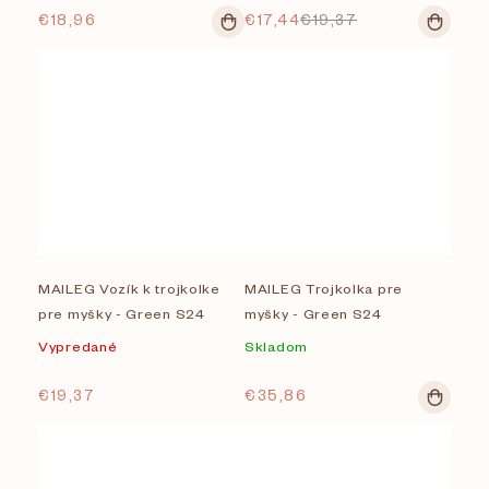
€18,96
€17,44
€19,37
MAILEG Vozík k trojkolke
MAILEG Trojkolka pre
pre myšky - Green S24
myšky - Green S24
Vypredané
Skladom
€19,37
€35,86