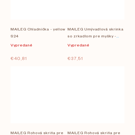
MAILEG Chladnička - yellow
MAILEG Umývadlová skrinka
S24
so zrkadlom pre myšky -
dark powder S24
Vypredané
Vypredané
€40,81
€37,51
MAILEG Rohová skriňa pre
MAILEG Rohová skriňa pre