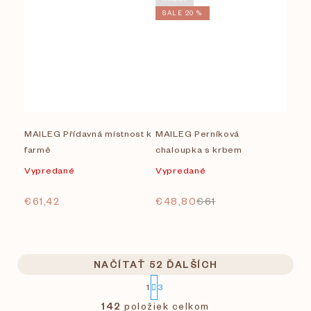
SALE 20 %
MAILEG Přídavná místnost k
MAILEG Perníková
farmě
chaloupka s krbem
Vypredané
Vypredané
€61,42
€48,80
€61
NAČÍTAŤ 52 ĎALŠÍCH
S
1
3
t
O
r
142
položiek celkom