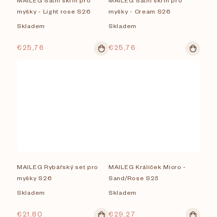
v
myšky - Light rose S26
myšky - Cream S26
Skladem
Skladem
€25,76
€25,76
MAILEG Rybářský set pro
MAILEG Králiček Micro -
myšky S26
Sand/Rose S25
Skladem
Skladem
€21,80
€29,27