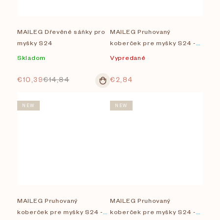
MAILEG Dřevěné sáňky pro
MAILEG Pruhovaný
myšky S24
koberček pre myšky S24 -
small
Skladom
Vypredané
€10,39
€14,84
€2,84
NEW
NEW
MAILEG Pruhovaný
MAILEG Pruhovaný
koberček pre myšky S24 -
koberček pre myšky S24 -