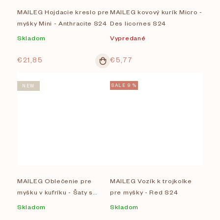
MAILEG Hojdacie kreslo pre
MAILEG kovový kurík Micro -
myšky Mini - Anthracite S24
Des licornes S24
Skladom
Vypredané
€21,85
€5,77
SALE 9 %
NEW
MAILEG Oblečenie pre
MAILEG Vozík k trojkolke
myšku v kufríku - Šaty s
pre myšky - Red S24
kabelkou - veľká sestra
Skladom
Skladom