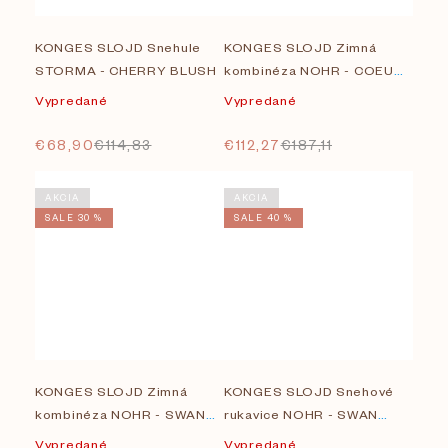
KONGES SLOJD Snehule
KONGES SLOJD Zimná
STORMA - CHERRY BLUSH
kombinéza NOHR - COEUR
FRAPPE
Vypredané
Vypredané
€68,90
€114,83
€112,27
€187,11
AKCIA
AKCIA
SALE 30 %
SALE 40 %
KONGES SLOJD Zimná
KONGES SLOJD Snehové
kombinéza NOHR - SWAN
rukavice NOHR - SWAN
ECLIPSE
ECLIPSE
Vypredané
Vypredané