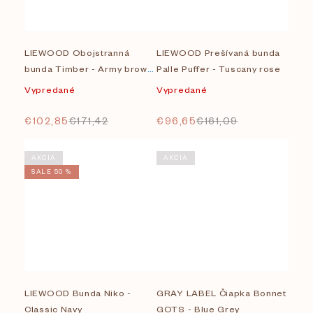
LIEWOOD Obojstranná
LIEWOOD Prešívaná bunda
bunda Timber - Army brown
Palle Puffer - Tuscany rose
mix
Vypredané
Vypredané
€102,85
€171,42
€96,65
€161,09
AKCIA
AKCIA
SALE 50 %
LIEWOOD Bunda Niko -
GRAY LABEL Čiapka Bonnet
Classic Navy
GOTS - Blue Grey