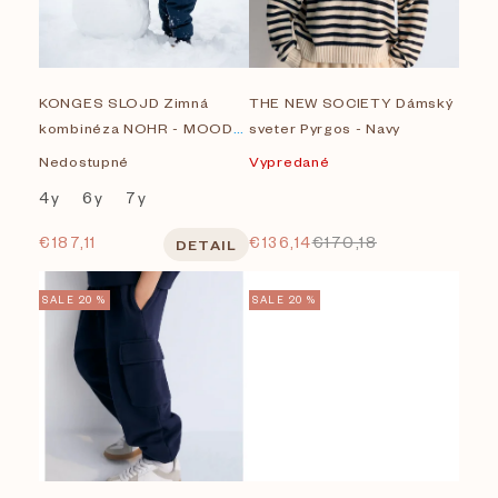
i
Na sklade
s
Značky
KONGES SLOJD Zimná
THE NEW SOCIETY Dámský
p
kombinéza NOHR - MOOD
sveter Pyrgos - Navy
GRAY LABEL
r
INDIGO
Nedostupné
Vypredané
HVID
4y
6y
7y
o
€187,11
€136,14
€170,18
DETAIL
Konges Slojd
d
u
LIEWOOD
SALE 20 %
SALE 20 %
k
MAILEG
t
THE NEW SOCIETY
o
Zobrazených položiek:
40