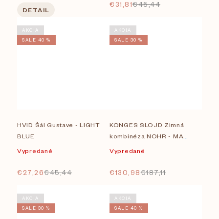
€31,81
€45,44
DETAIL
AKCIA
AKCIA
SALE 40 %
SALE 30 %
HVID Šál Gustave - LIGHT
KONGES SLOJD Zimná
BLUE
kombinéza NOHR - MA
GRANDE CERISE BLUSH
Vypredané
Vypredané
€27,26
€45,44
€130,98
€187,11
AKCIA
AKCIA
SALE 30 %
SALE 40 %