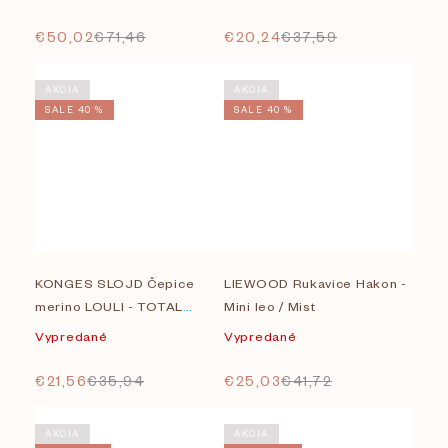
€50,02
€71,46
€20,24
€37,59
AKCIA
AKCIA
SALE 40 %
SALE 40 %
KONGES SLOJD Čepice
LIEWOOD Rukavice Hakon -
merino LOULI - TOTAL
Mini leo / Mist
ECLIPSE
Vypredané
Vypredané
€21,56
€35,94
€25,03
€41,72
AKCIA
AKCIA