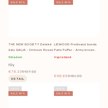
SALE 40 %
SALE 40 %
THE NEW SOCIETY Detské
LIEWOOD Prešívaná bunda
šaty GALIA - Crimson Roses
Palle Puffer - Army brown
multi mix
Skladom
Vypredané
10y
€76,33
€127,22
€96,65
€161,09
DETAIL
AKCIA
AKCIA
SALE 40 %
SALE 20 %