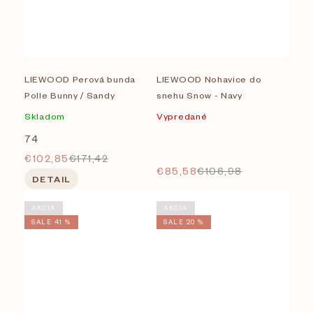
LIEWOOD Perová bunda
LIEWOOD Nohavice do
Polle Bunny / Sandy
snehu Snow - Navy
Skladom
Vypredané
74
€102,85
€171,42
€85,58
€106,98
DETAIL
AKCIA
AKCIA
SALE 41 %
SALE 20 %