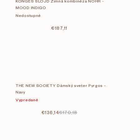
KONGES SLOJD Zimná kombinéza NOHR -
MOOD INDIGO
Nedostupné
€187,11
THE NEW SOCIETY Dámský sveter Pyrgos -
Navy
Vypredané
€136,14
€170,18