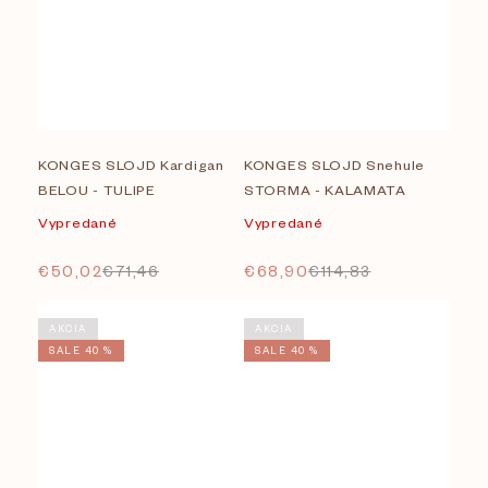
KONGES SLOJD Kardigan
KONGES SLOJD Snehule
BELOU - TULIPE
STORMA - KALAMATA
Vypredané
Vypredané
€50,02
€71,46
€68,90
€114,83
AKCIA
AKCIA
SALE 40 %
SALE 40 %