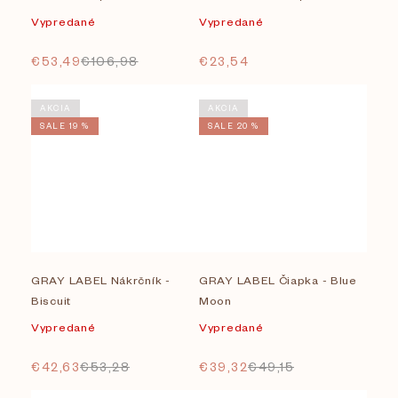
Vypredané
Vypredané
€53,49
€106,98
€23,54
AKCIA
AKCIA
SALE 19 %
SALE 20 %
GRAY LABEL Nákrčník -
GRAY LABEL Čiapka - Blue
Biscuit
Moon
Vypredané
Vypredané
€42,63
€53,28
€39,32
€49,15