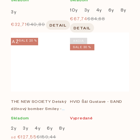
10y
3y
4y
6y
8y
3y
€67,74
€84,68
€32,71
€40,89
DETAIL
DETAIL
AŽ
SALE 20 %
AKCIA
SALE 30 %
THE NEW SOCIETY Detský
HVID Šál Gustave - SAND
džínový bomber Smiley -
Light blue
Skladom
Vypredané
2y
3y
4y
6y
8y
€127,55
€159,44
od