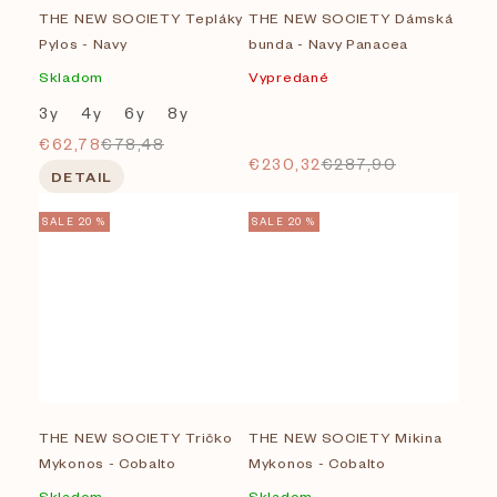
v
THE NEW SOCIETY Tepláky
THE NEW SOCIETY Dámská
Pylos - Navy
bunda - Navy Panacea
Skladom
Vypredané
3y
4y
6y
8y
€62,78
€78,48
€230,32
€287,90
DETAIL
SALE 20 %
SALE 20 %
THE NEW SOCIETY Tričko
THE NEW SOCIETY Mikina
Mykonos - Cobalto
Mykonos - Cobalto
Skladom
Skladom