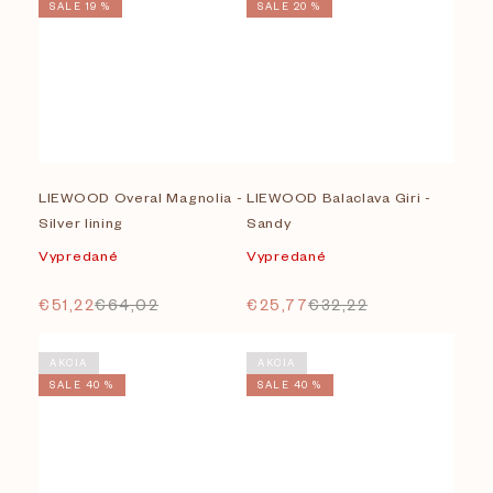
SALE 19 %
SALE 20 %
LIEWOOD Overal Magnolia -
LIEWOOD Balaclava Giri -
Silver lining
Sandy
Vypredané
Vypredané
€51,22
€64,02
€25,77
€32,22
AKCIA
AKCIA
SALE 40 %
SALE 40 %