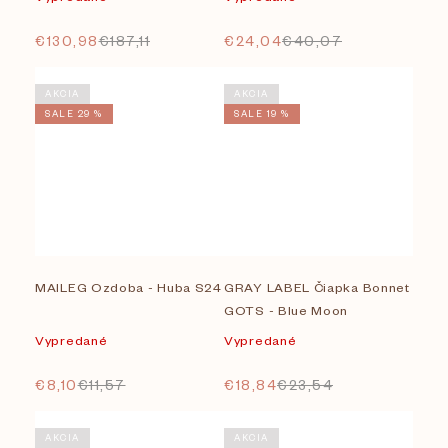
€130,98
€187,11
€24,04
€40,07
AKCIA
AKCIA
SALE 29 %
SALE 19 %
MAILEG Ozdoba - Huba S24
GRAY LABEL Čiapka Bonnet
GOTS - Blue Moon
Vypredané
Vypredané
€8,10
€11,57
€18,84
€23,54
AKCIA
AKCIA