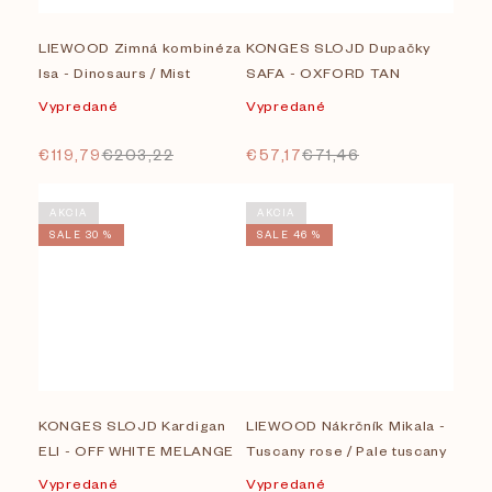
LIEWOOD Zimná kombinéza
KONGES SLOJD Dupačky
Isa - Dinosaurs / Mist
SAFA - OXFORD TAN
Vypredané
Vypredané
€119,79
€203,22
€57,17
€71,46
AKCIA
AKCIA
SALE 30 %
SALE 46 %
KONGES SLOJD Kardigan
LIEWOOD Nákrčník Mikala -
ELI - OFF WHITE MELANGE
Tuscany rose / Pale tuscany
Vypredané
Vypredané