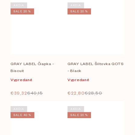
AKCIA
AKCIA
SALE 20 %
SALE 20 %
GRAY LABEL Čiapka -
GRAY LABEL Šiltovka GOTS
Biscuit
- Black
Vypredané
Vypredané
€39,32
€49,15
€22,80
€28,50
AKCIA
AKCIA
SALE 40 %
SALE 20 %