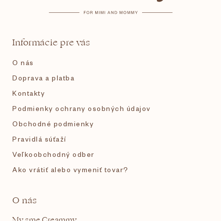
e
p
ä
r
v
t
k
Informácie pre vás
y
i
v
O nás
ý
p
e
Doprava a platba
i
s
Kontakty
u
Podmienky ochrany osobných údajov
Obchodné podmienky
Pravidlá súťaží
Veľkoobchodný odber
Ako vrátiť alebo vymeniť tovar?
O nás
My sme Creammy