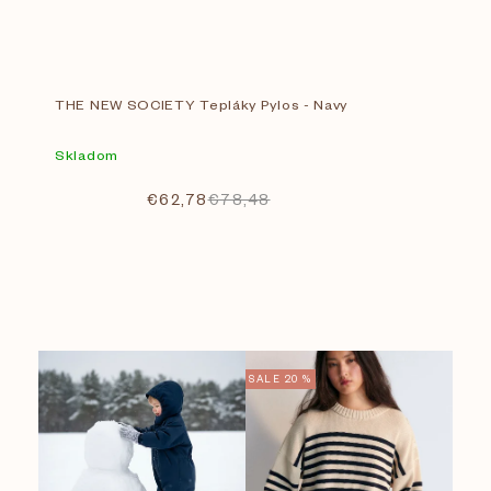
THE NEW SOCIETY Tepláky Pylos - Navy
Skladom
€62,78
€78,48
V
Cena
SALE 20 %
€
8
€
231
ý
p