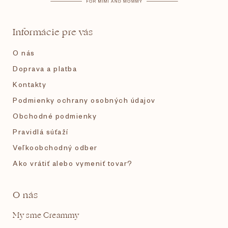
ä
t
Informácie pre vás
i
O nás
e
Doprava a platba
Kontakty
Podmienky ochrany osobných údajov
Obchodné podmienky
Pravidlá súťaží
Veľkoobchodný odber
Ako vrátiť alebo vymeniť tovar?
O nás
My sme Creammy