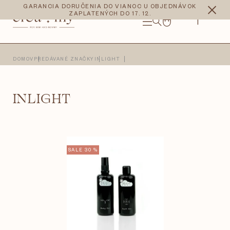
Prejsť
CZK
EUR
GARANCIA DORUČENIA DO VIANOC U OBJEDNÁVOK
na
ZAPLATENÝCH DO 17. 12.
obsah
NÁKUPNÝ
KOŠÍK
DOMOV
PREDÁVANÉ ZNAČKY
INLIGHT
INLIGHT
V
SALE 30 %
ý
p
i