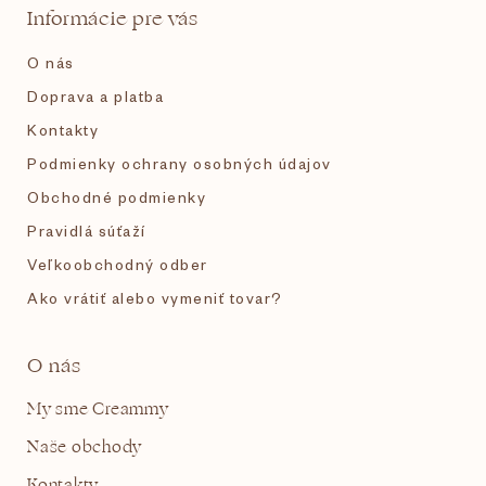
t
k
Informácie pre vás
y
i
v
O nás
ý
p
e
Doprava a platba
i
s
Kontakty
u
Podmienky ochrany osobných údajov
Obchodné podmienky
Pravidlá súťaží
Veľkoobchodný odber
Ako vrátiť alebo vymeniť tovar?
O nás
My sme Creammy
Naše obchody
Kontakty