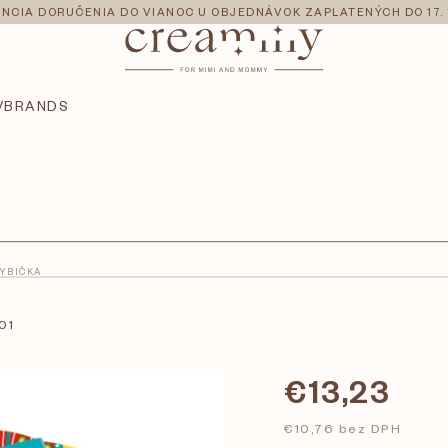
NCIA DORUČENIA DO VIANOC U OBJEDNÁVOK ZAPLATENÝCH DO 17. 
V
BRANDS
YBIČKA
01
€13,23
€10,76 bez DPH