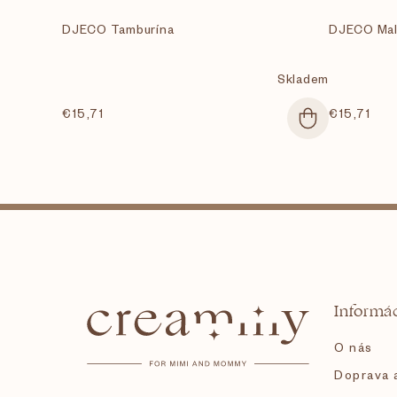
DJECO Tamburína
DJECO Malý
Skladem
€15,71
€15,71
Z
á
Informác
p
O nás
ä
Doprava a