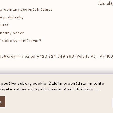
Kontakt
y ochrany osobných údajov
é podmienky
súťaží
hodný odber
ť alebo vymeniť tovar?
 tia@creammy.cz tel:+420 724 349 968 (Volajte Po - Pá: 10
používa súbory cookie. Ďalším prechádzaním tohto
rujete súhlas s ich používaním. Viac informácií
tu
.
e
ené.