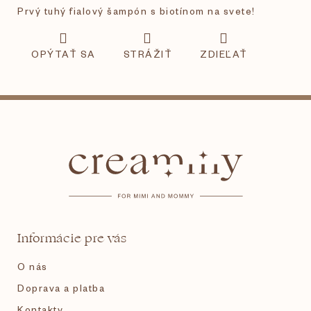
Prvý tuhý fialový šampón s biotínom na svete!
OPÝTAŤ SA
STRÁŽIŤ
ZDIEĽAŤ
Z
á
p
ä
t
Informácie pre vás
i
O nás
e
Doprava a platba
Kontakty