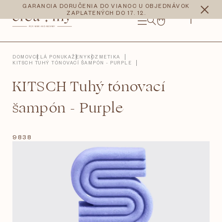
Prejsť
CZK
EUR
GARANCIA DORUČENIA DO VIANOC U OBJEDNÁVOK
na
ZAPLATENÝCH DO 17. 12.
obsah
NÁKUPNÝ
KOŠÍK
DOMOV
CELÁ PONUKA
ŽENY
KOZMETIKA
KITSCH TUHÝ TÓNOVACÍ ŠAMPÓN - PURPLE
KITSCH Tuhý tónovací
šampón - Purple
9838