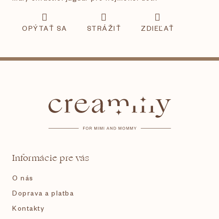
OPÝTAŤ SA
STRÁŽIŤ
ZDIEĽAŤ
Z
á
p
ä
t
Informácie pre vás
i
O nás
e
Doprava a platba
Kontakty