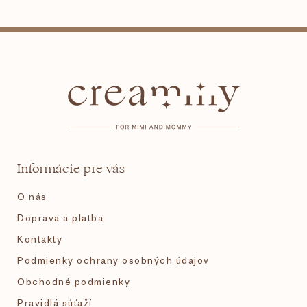
Z
á
p
ä
t
Informácie pre vás
i
O nás
e
Doprava a platba
Kontakty
Podmienky ochrany osobných údajov
Obchodné podmienky
Pravidlá súťaží