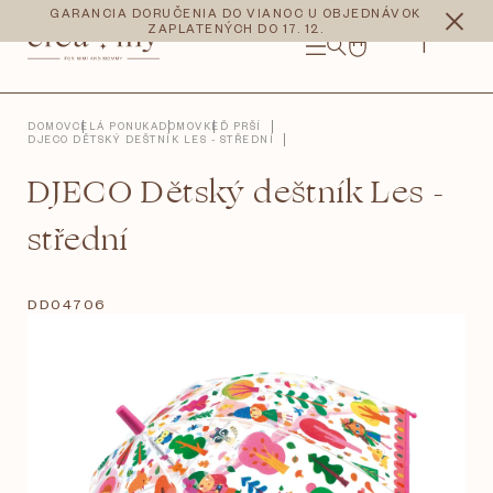
Prejsť
CZK
EUR
GARANCIA DORUČENIA DO VIANOC U OBJEDNÁVOK
na
ZAPLATENÝCH DO 17. 12.
obsah
NÁKUPNÝ
KOŠÍK
DOMOV
CELÁ PONUKA
DOMOV
KEĎ PRŠÍ
DJECO DĚTSKÝ DEŠTNÍK LES - STŘEDNÍ
DJECO Dětský deštník Les -
střední
DD04706