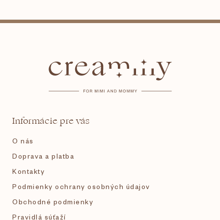
Z
á
p
ä
t
Informácie pre vás
i
O nás
e
Doprava a platba
Kontakty
Podmienky ochrany osobných údajov
Obchodné podmienky
Pravidlá súťaží