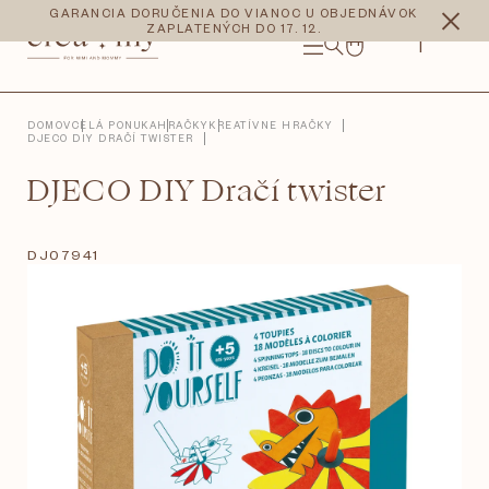
Prejsť
CZK
EUR
GARANCIA DORUČENIA DO VIANOC U OBJEDNÁVOK
na
ZAPLATENÝCH DO 17. 12.
obsah
NÁKUPNÝ
KOŠÍK
DOMOV
CELÁ PONUKA
HRAČKY
KREATÍVNE HRAČKY
DJECO DIY DRAČÍ TWISTER
DJECO DIY Dračí twister
DJ07941