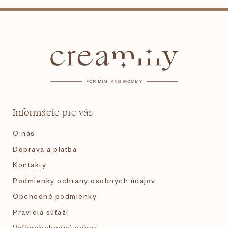
Z
á
p
ä
t
Informácie pre vás
i
O nás
e
Doprava a platba
Kontakty
Podmienky ochrany osobných údajov
Obchodné podmienky
Pravidlá súťaží
Veľkoobchodný odber