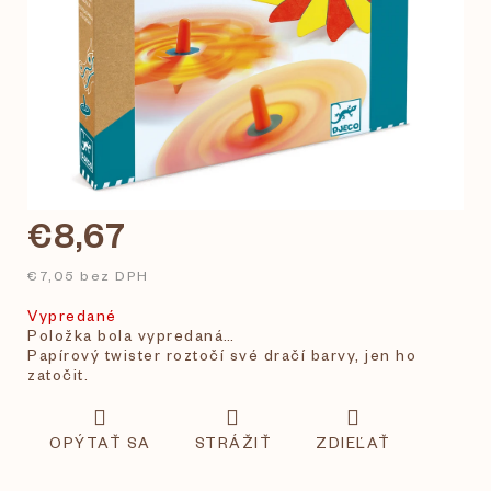
€8,67
€7,05 bez DPH
Vypredané
Položka bola vypredaná…
Papírový twister roztočí své dračí barvy, jen ho
zatočit.
OPÝTAŤ SA
STRÁŽIŤ
ZDIEĽAŤ