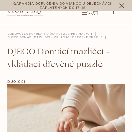
Prejsť
CZK
EUR
GARANCIA DORUČENIA DO VIANOC U OBJEDNÁVOK
na
ZAPLATENÝCH DO 17. 12.
obsah
NÁKUPNÝ
KOŠÍK
DOMOV
CELÁ PONUKA
HRAČKY
PUZZLE PRE MALÝCH
DJECO DOMÁCÍ MAZLÍČCI - VKLÁDACÍ DŘEVĚNÉ PUZZLE
DJECO Domácí mazlíčci -
vkládací dřevěné puzzle
DJ01051