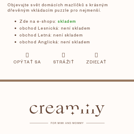
Objevujte svět domácích mazlíčků s krásným
dřevěným vkládacím puzzle pro nejmenší.
Zde na e-shopu:
skladem
obchod Lesnická: není skladem
obchod Letná: není skladem
obchod Anglická: není skladem
OPÝTAŤ SA
STRÁŽIŤ
ZDIEĽAŤ
Z
á
p
ä