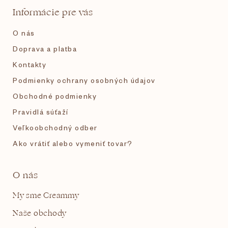
t
Informácie pre vás
i
O nás
e
Doprava a platba
Kontakty
Podmienky ochrany osobných údajov
Obchodné podmienky
Pravidlá súťaží
Veľkoobchodný odber
Ako vrátiť alebo vymeniť tovar?
O nás
My sme Creammy
Naše obchody