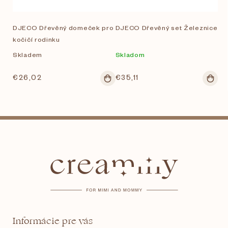
DJECO Dřevěný domeček pro
DJECO Dřevěný set Železnice
kočičí rodinku
Skladem
Skladom
€26,02
€35,11
Z
á
p
ä
t
Informácie pre vás