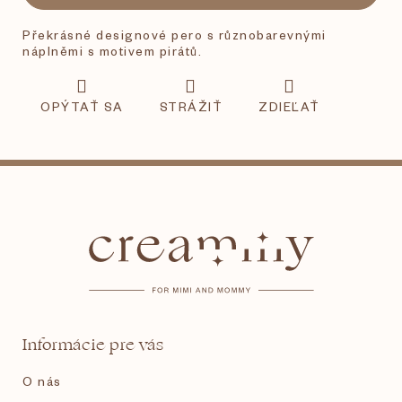
Překrásné designové pero s různobarevnými
náplněmi s motivem pirátů.
OPÝTAŤ SA
STRÁŽIŤ
ZDIEĽAŤ
Z
á
p
ä
t
Informácie pre vás
i
O nás