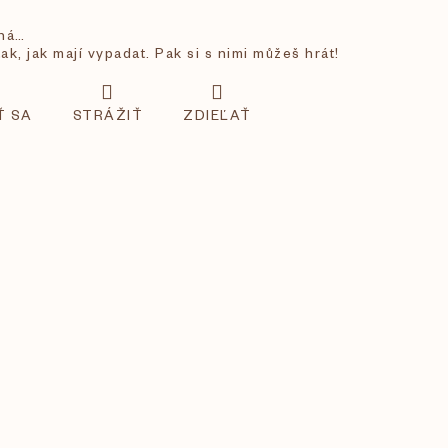
aná…
ak, jak mají vypadat. Pak si s nimi můžeš hrát!
Ť SA
STRÁŽIŤ
ZDIEĽAŤ