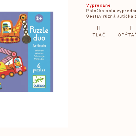
Vypredané
Položka bola vypred
Sestav různá autíčka t
TLAČ
OPÝTA