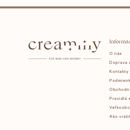
Z
á
Informác
p
O nás
ä
Doprava a
Kontakty
t
Podmienk
i
Obchodn
Pravidlá 
e
Veľkoobc
Ako vráti