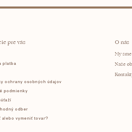
ie pre vás
O nás
My sme
 platba
Naše o
Kontakt
y ochrany osobných údajov
é podmienky
súťaží
hodný odber
ť alebo vymeniť tovar?