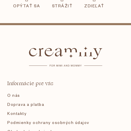
OPÝTAŤ SA
STRÁŽIŤ
ZDIEĽAŤ
Z
á
p
ä
t
Informácie pre vás
i
O nás
e
Doprava a platba
Kontakty
Podmienky ochrany osobných údajov