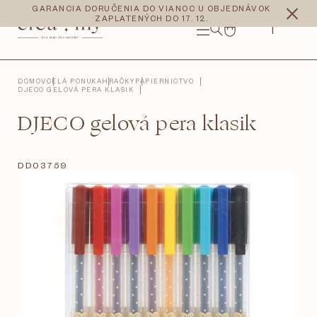
Prejsť
CZK
EUR
GARANCIA DORUČENIA DO VIANOC U OBJEDNÁVOK
na
ZAPLATENÝCH DO 17. 12.
obsah
NÁKUPNÝ
KOŠÍK
DOMOV
CELÁ PONUKA
HRAČKY
PAPIERNICTVO
DJECO GELOVÁ PERA KLASIK
DJECO gelová pera klasik
DD03759