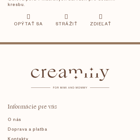
kresbu.
OPÝTAŤ SA
STRÁŽIŤ
ZDIEĽAŤ
Z
á
p
ä
t
Informácie pre vás
i
O nás
e
Doprava a platba
Kontakty