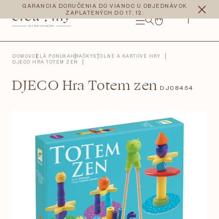
Prejsť
CZK
EUR
GARANCIA DORUČENIA DO VIANOC U OBJEDNÁVOK
na
ZAPLATENÝCH DO 17. 12.
obsah
NÁKUPNÝ
KOŠÍK
DOMOV
CELÁ PONUKA
HRAČKY
STOLNÉ A KARTOVÉ HRY
DJECO HRA TOTEM ZEN
DJECO Hra Totem zen
DJ08454