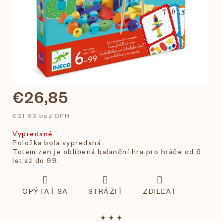
€26,85
€21,83 bez DPH
Vypredané
Položka bola vypredaná…
Totem zen je oblíbená balanční hra pro hráče od 6
let až do 99.
OPÝTAŤ SA
STRÁŽIŤ
ZDIEĽAŤ