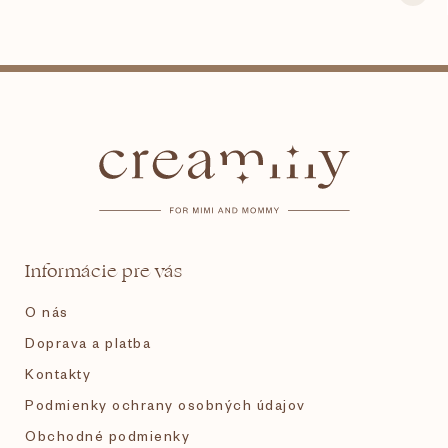
Z
á
p
ä
t
Informácie pre vás
i
O nás
e
Doprava a platba
Kontakty
Podmienky ochrany osobných údajov
Obchodné podmienky