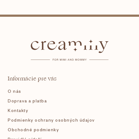
Z
á
p
ä
t
Informácie pre vás
i
O nás
e
Doprava a platba
Kontakty
Podmienky ochrany osobných údajov
Obchodné podmienky