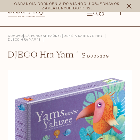
Prejsť
CZK
EUR
GARANCIA DORUČENIA DO VIANOC U OBJEDNÁVOK
na
ZAPLATENÝCH DO 17. 12.
obsah
NÁKUPNÝ
KOŠÍK
DOMOV
CELÁ PONUKA
HRAČKY
STOLNÉ A KARTOVÉ HRY
DJECO HRA YAM´S
DJECO Hra Yam´s
DJ05209