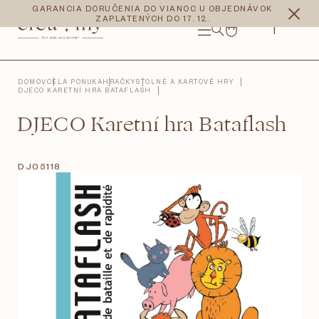
Prejsť
CZK
EUR
GARANCIA DORUČENIA DO VIANOC U OBJEDNÁVOK
na
ZAPLATENÝCH DO 17. 12.
obsah
NÁKUPNÝ
KOŠÍK
DOMOV
CELÁ PONUKA
HRAČKY
STOLNÉ A KARTOVÉ HRY
DJECO KARETNÍ HRA BATAFLASH
DJECO Karetní hra Bataflash
DJ05118