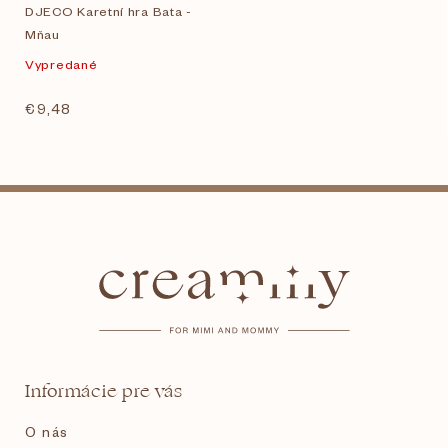
DJECO Karetní hra Bata -
Mňau
Vypredané
€9,48
Z
á
p
ä
t
Informácie pre vás
i
O nás