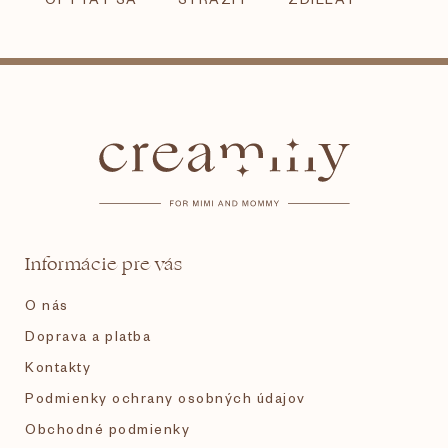
Z
á
p
ä
t
Informácie pre vás
i
O nás
e
Doprava a platba
Kontakty
Podmienky ochrany osobných údajov
Obchodné podmienky