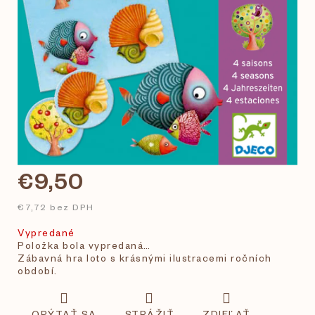
€9,50
€7,72 bez DPH
Vypredané
Položka bola vypredaná…
Zábavná hra loto s krásnými ilustracemi ročních
období.
OPÝTAŤ SA
STRÁŽIŤ
ZDIEĽAŤ