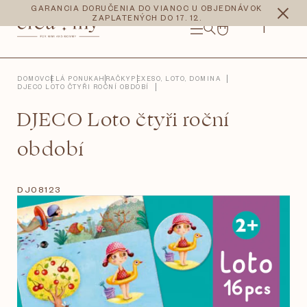
Prejsť
CZK
EUR
GARANCIA DORUČENIA DO VIANOC U OBJEDNÁVOK
na
ZAPLATENÝCH DO 17. 12.
obsah
NÁKUPNÝ
KOŠÍK
DOMOV
CELÁ PONUKA
HRAČKY
PEXESO, LOTO, DOMINA
DJECO LOTO ČTYŘI ROČNÍ OBDOBÍ
DJECO Loto čtyři roční
období
DJ08123