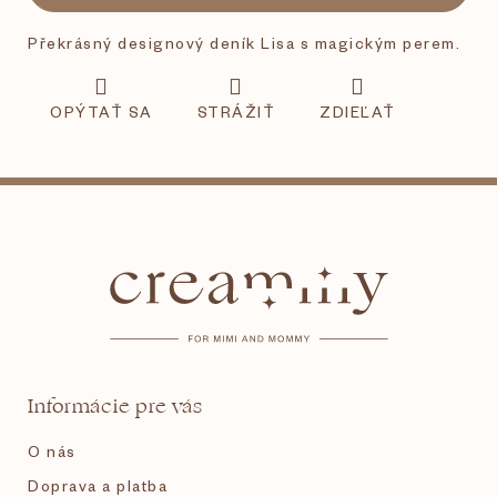
Překrásný designový deník Lisa s magickým perem.
OPÝTAŤ SA
STRÁŽIŤ
ZDIEĽAŤ
Z
á
p
ä
t
Informácie pre vás
i
O nás
e
Doprava a platba