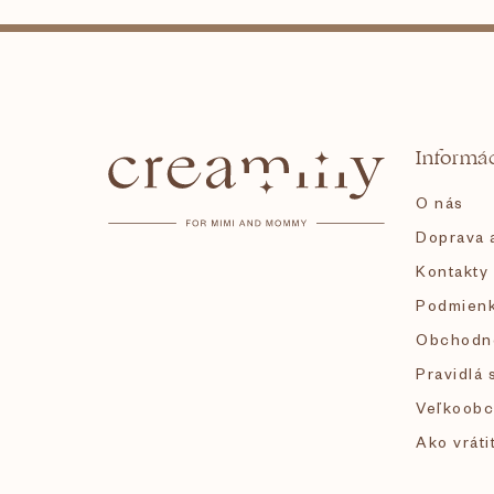
Z
á
Informác
p
O nás
ä
Doprava a
Kontakty
t
Podmienk
i
Obchodn
Pravidlá 
e
Veľkoobc
Ako vráti