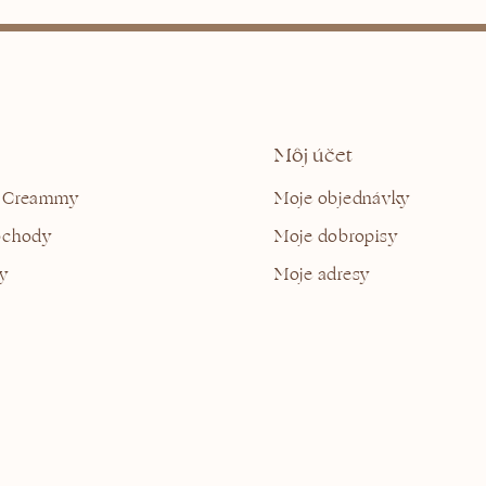
Môj účet
 Creammy
Moje objednávky
bchody
Moje dobropisy
y
Moje adresy