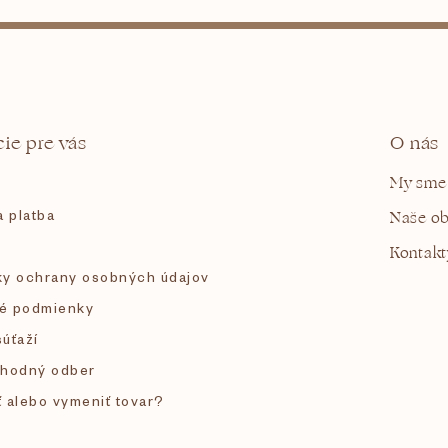
ie pre vás
O nás
My sme
 platba
Naše o
Kontakt
y ochrany osobných údajov
é podmienky
súťaží
hodný odber
ť alebo vymeniť tovar?