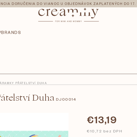
NCIA DORUČENIA DO VIANOC U OBJEDNÁVOK ZAPLATENÝCH DO 17. 
V
BRANDS
ÁRAMKY PŘÁTELSTVÍ DUHA
telství Duha
DJ00014
€13,19
€10,72 bez DPH