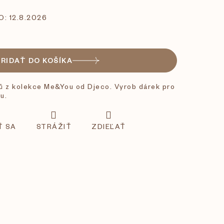
O:
12.8.2026
PRIDAŤ DO KOŠÍKA
ů z kolekce Me&You od Djeco. Vyrob dárek pro
u.
Ť SA
STRÁŽIŤ
ZDIEĽAŤ