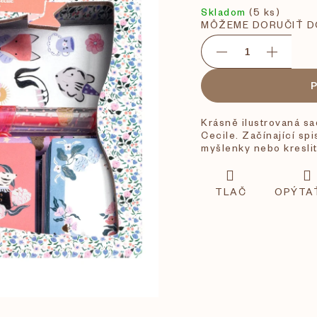
Skladom
(5 ks)
MÔŽEME DORUČIŤ D
Krásně ilustrovaná sa
Cecile.
Začínající spi
myšlenky nebo kreslit
TLAČ
OPÝTA