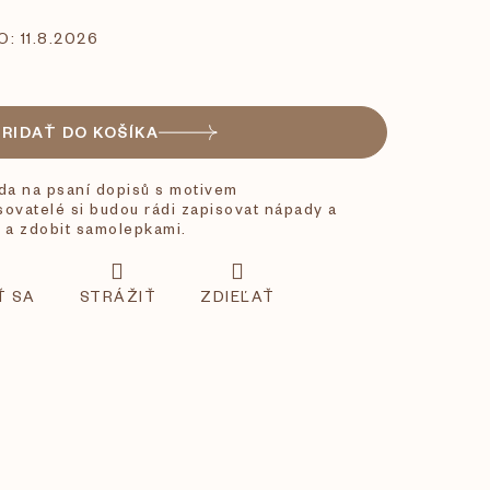
O:
11.8.2026
PRIDAŤ DO KOŠÍKA
da na psaní dopisů s motivem
sovatelé si budou rádi zapisovat nápady a
 a zdobit samolepkami.
Ť SA
STRÁŽIŤ
ZDIEĽAŤ