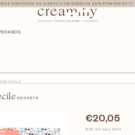
NCIA DORUČENIA DO VIANOC U OBJEDNÁVOK ZAPLATENÝCH DO 17. 
V
BRANDS
SADA CECILE
cile
DD03676
€20,05
€16,30 bez DPH