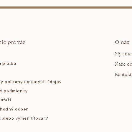
ie pre vás
O nás
My sme
 platba
Naše o
Kontakt
y ochrany osobných údajov
é podmienky
súťaží
hodný odber
ť alebo vymeniť tovar?