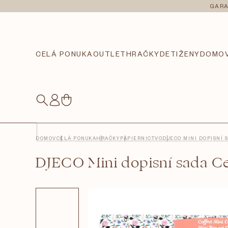
Prejsť
GARA
na
obsah
CELÁ PONUKA
OUTLET
HRAČKY
DETI
ŽENY
DOMO
NÁKUPNÝ
KOŠÍK
DOMOV
CELÁ PONUKA
HRAČKY
PAPIERNICTVO
DJECO MINI DOPISNÍ 
DJECO Mini dopisní sada Ce