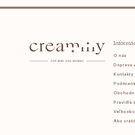
Z
á
Informác
p
O nás
ä
Doprava a
Kontakty
t
Podmienk
i
Obchodn
Pravidlá 
e
Veľkoobc
Ako vráti