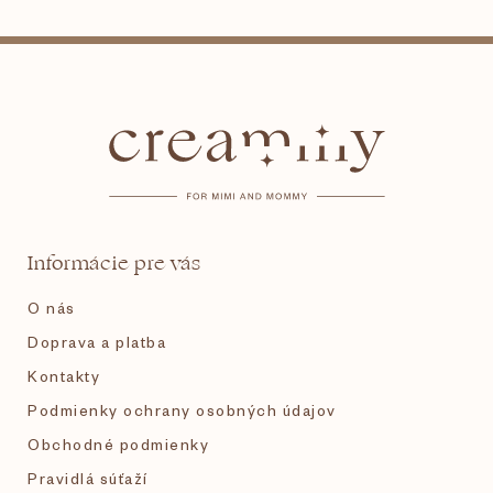
Z
á
p
ä
t
Informácie pre vás
i
O nás
e
Doprava a platba
Kontakty
Podmienky ochrany osobných údajov
Obchodné podmienky
Pravidlá súťaží