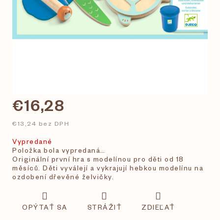
€16,28
€13,24 bez DPH
Vypredané
Položka bola vypredaná…
Originální první hra s modelínou pro děti od 18
měsíců. Děti vyválejí a vykrajují hebkou modelínu na
ozdobení dřevěné želvičky.
OPÝTAŤ SA
STRÁŽIŤ
ZDIEĽAŤ