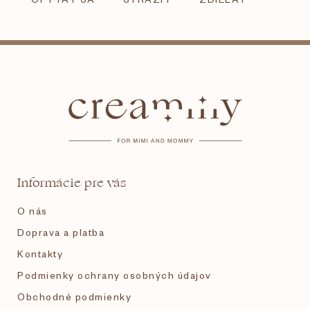
Z
á
p
ä
t
Informácie pre vás
i
O nás
e
Doprava a platba
Kontakty
Podmienky ochrany osobných údajov
Obchodné podmienky