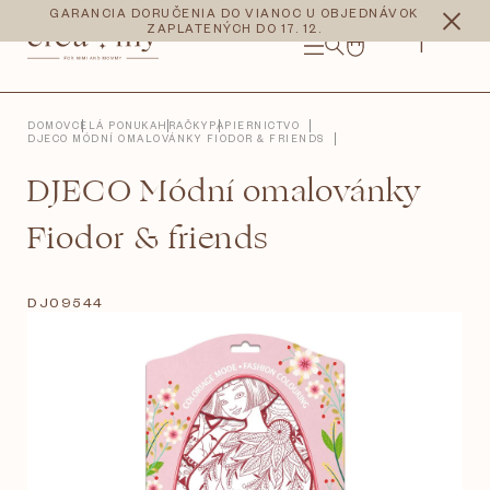
Prejsť
CZK
EUR
GARANCIA DORUČENIA DO VIANOC U OBJEDNÁVOK
na
ZAPLATENÝCH DO 17. 12.
obsah
NÁKUPNÝ
KOŠÍK
DOMOV
CELÁ PONUKA
HRAČKY
PAPIERNICTVO
DJECO MÓDNÍ OMALOVÁNKY FIODOR & FRIENDS
DJECO Módní omalovánky
Fiodor & friends
DJ09544