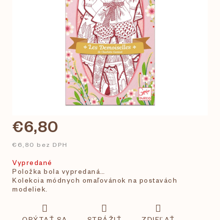
€6,80
€6,80 bez DPH
Vypredané
Položka bola vypredaná…
Kolekcia módnych omaľovánok na postavách
modeliek.
OPÝTAŤ SA
STRÁŽIŤ
ZDIEĽAŤ