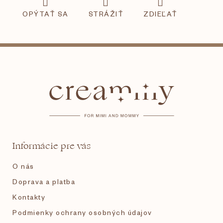
OPÝTAŤ SA
STRÁŽIŤ
ZDIEĽAŤ
Z
á
p
ä
t
Informácie pre vás
i
O nás
e
Doprava a platba
Kontakty
Podmienky ochrany osobných údajov