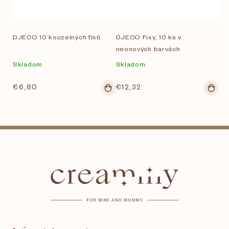
DJECO 10 kouzelných fixů
DJECO Fixy, 10 ks v
neonových barvách
Skladom
Skladom
€6,80
€12,32
Z
á
p
ä
t