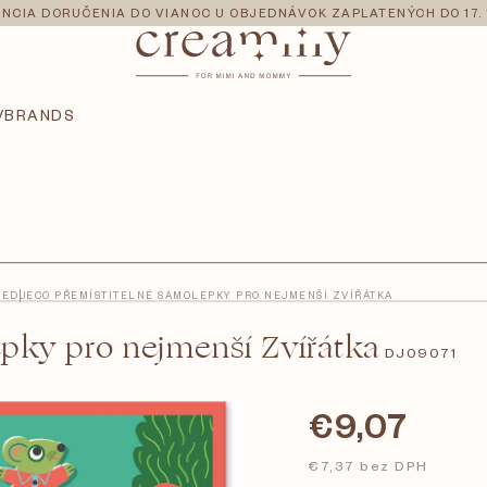
NCIA DORUČENIA DO VIANOC U OBJEDNÁVOK ZAPLATENÝCH DO 17. 
V
BRANDS
IE
DJECO PŘEMÍSTITELNÉ SAMOLEPKY PRO NEJMENŠÍ ZVÍŘÁTKA
pky pro nejmenší Zvířátka
DJ09071
€9,07
€7,37 bez DPH