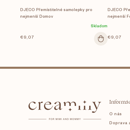
DJECO Přemístitelné samolepky pro
DJECO Přem
nejmenší Domov
nejmenší F
Skladom
€9,07
€9,07
Z
á
Informác
p
O nás
ä
Doprava a