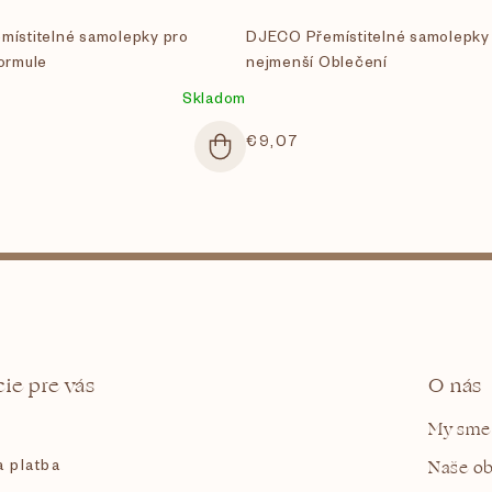
ístitelné samolepky pro
DJECO Přemístitelné samolepky
ormule
nejmenší Oblečení
Skladom
€9,07
ie pre vás
O nás
My sme
 platba
Naše o