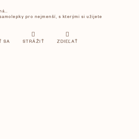
aná…
samolepky pro nejmenší, s kterými si užijete
Ť SA
STRÁŽIŤ
ZDIEĽAŤ