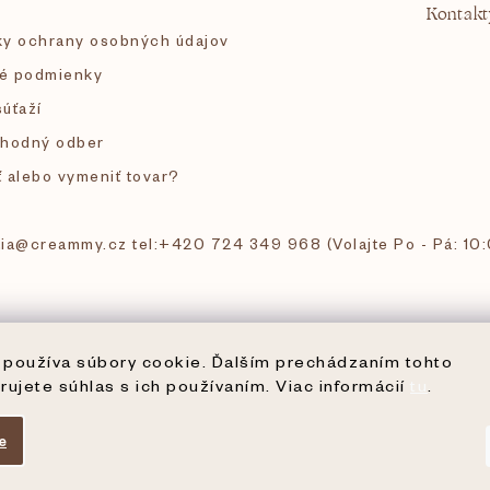
Kontakt
y ochrany osobných údajov
é podmienky
súťaží
hodný odber
ť alebo vymeniť tovar?
 tia@creammy.cz tel:+420 724 349 968 (Volajte Po - Pá: 10
používa súbory cookie. Ďalším prechádzaním tohto
rujete súhlas s ich používaním. Viac informácií
tu
.
e
ené.