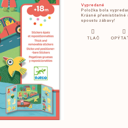
Vypredané
Položka bola vypred
Krásné přemístitelné 
spoustu zábavy!
TLAČ
OPÝTA