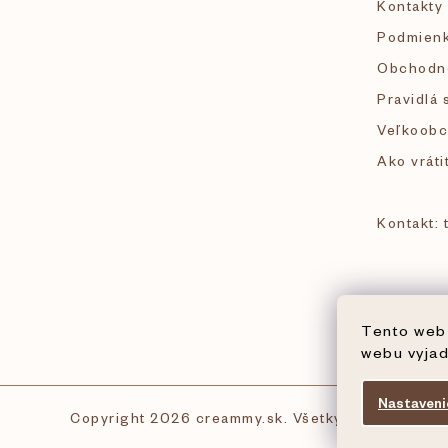
Kontakty
t
Podmienk
i
Obchodn
Pravidlá 
e
Veľkoobc
Ako vráti
Kontakt:
Tento web 
webu vyjad
Nastaveni
Copyright 2026
creammy.sk
. Všetky práva vyhrad