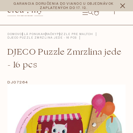
Prejsť
CZK
EUR
GARANCIA DORUČENIA DO VIANOC U OBJEDNÁVOK
na
ZAPLATENÝCH DO 17. 12.
obsah
NÁKUPNÝ
KOŠÍK
DOMOV
CELÁ PONUKA
HRAČKY
PUZZLE PRE MALÝCH
DJECO PUZZLE ZMRZLINA JEDE - 16 PCS
DJECO Puzzle Zmrzlina jede
- 16 pcs
DJ07264