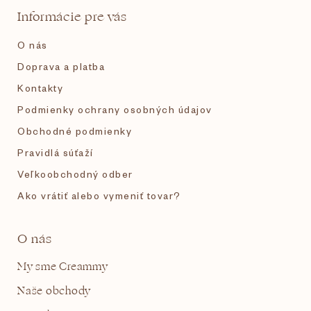
t
Informácie pre vás
i
O nás
e
Doprava a platba
Kontakty
Podmienky ochrany osobných údajov
Obchodné podmienky
Pravidlá súťaží
Veľkoobchodný odber
Ako vrátiť alebo vymeniť tovar?
O nás
My sme Creammy
Naše obchody