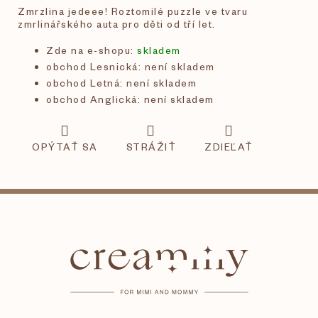
Zmrzlina jedeee! Roztomilé puzzle ve tvaru
zmrlinářského auta pro děti od tří let.
Zde na e-shopu:
skladem
obchod Lesnická: není skladem
obchod Letná: není skladem
obchod Anglická: není skladem
OPÝTAŤ SA
STRÁŽIŤ
ZDIEĽAŤ
Z
á
p
ä