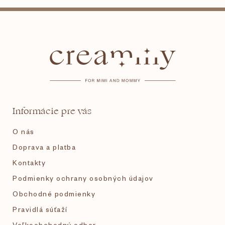
Z
á
p
ä
t
Informácie pre vás
i
O nás
e
Doprava a platba
Kontakty
Podmienky ochrany osobných údajov
Obchodné podmienky
Pravidlá súťaží
Veľkoobchodný odber