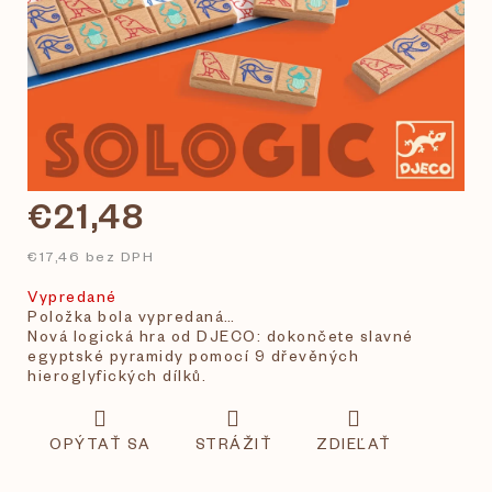
€21,48
€17,46 bez DPH
Vypredané
Položka bola vypredaná…
Nová logická hra od DJECO: dokončete slavné
egyptské pyramidy pomocí 9 dřevěných
hieroglyfických dílků.
OPÝTAŤ SA
STRÁŽIŤ
ZDIEĽAŤ