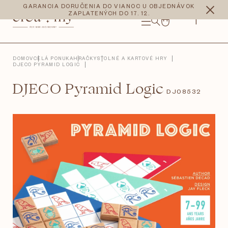
Prejsť
CZK
EUR
GARANCIA DORUČENIA DO VIANOC U OBJEDNÁVOK
na
ZAPLATENÝCH DO 17. 12.
obsah
NÁKUPNÝ
KOŠÍK
DOMOV
CELÁ PONUKA
HRAČKY
STOLNÉ A KARTOVÉ HRY
DJECO PYRAMID LOGIC
DJECO Pyramid Logic
DJ08532