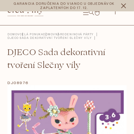
Prejsť
CZK
EUR
GARANCIA DORUČENIA DO VIANOC U OBJEDNÁVOK
na
ZAPLATENÝCH DO 17. 12.
obsah
NÁKUPNÝ
KOŠÍK
DOMOV
CELÁ PONUKA
DOMOV
NARODENINOVÁ PÁRTY
DJECO SADA DEKORATIVNÍ TVOŘENÍ SLEČNY VÍLY
DJECO Sada dekorativní
tvoření Slečny víly
DJ08976