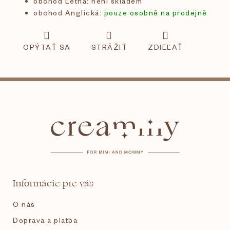
obchod Letná: není skladem
obchod Anglická:
pouze osobně na prodejně
OPÝTAŤ SA
STRÁŽIŤ
ZDIEĽAŤ
Z
á
p
ä
t
Informácie pre vás
i
O nás
e
Doprava a platba