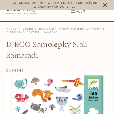
Prejsť
CZK
EUR
GARANCIA DORUČENIA DO VIANOC U OBJEDNÁVOK
na
ZAPLATENÝCH DO 17. 12.
obsah
NÁKUPNÝ
KOŠÍK
DOMOV
CELÁ PONUKA
HRAČKY
SAMOLEPKOVÉ TVORENIE A TETOVANIE
DJECO SAMOLEPKY MALÍ KAMARÁDI
DJECO Samolepky Malí
kamarádi
DJ08842