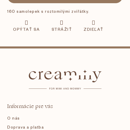
160 samolepek s roztomilými zvířátky.
OPÝTAŤ SA
STRÁŽIŤ
ZDIEĽAŤ
Z
á
p
ä
t
Informácie pre vás
i
O nás
e
Doprava a platba