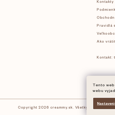
Kontakty
t
Podmienk
i
Obchodn
Pravidlá 
e
Veľkoobc
Ako vráti
Kontakt:
Tento web 
webu vyjad
Nastaveni
Copyright 2026
creammy.sk
. Všetky práva vyhrad