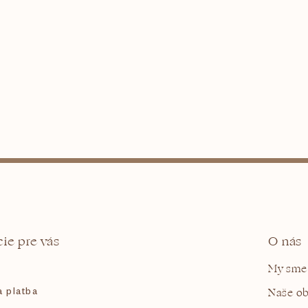
ie pre vás
O nás
My sme
 platba
Naše o