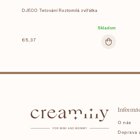
DJECO Tetování Roztomilá zvířátka
Skladom
€5,37
Z
á
Informác
p
O nás
ä
Doprava a