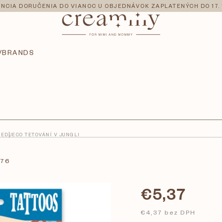
NCIA DORUČENIA DO VIANOC U OBJEDNÁVOK ZAPLATENÝCH DO 17. 
V
BRANDS
IE
DJECO TETOVÁNÍ V JUNGLI
576
€5,37
€4,37 bez DPH