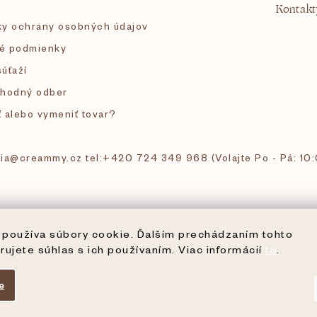
Kontakt
y ochrany osobných údajov
é podmienky
súťaží
hodný odber
ť alebo vymeniť tovar?
 tia@creammy.cz tel:+420 724 349 968 (Volajte Po - Pá: 10
používa súbory cookie. Ďalším prechádzaním tohto
rujete súhlas s ich používaním. Viac informácií
tu
.
e
ené.