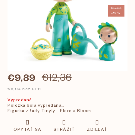
€12,36
–19 %
€9,89
€12,36
€8,04 bez DPH
Vypredané
Položka bola vypredaná…
Figurka z řady Tinyly - Flore a Bloom.
OPÝTAŤ SA
STRÁŽIŤ
ZDIEĽAŤ