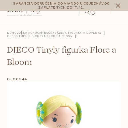
Prejsť
CZK
EUR
GARANCIA DORUČENIA DO VIANOC U OBJEDNÁVOK
na
ZAPLATENÝCH DO 17. 12.
obsah
NÁKUPNÝ
KOŠÍK
DOMOV
CELÁ PONUKA
HRAČKY
BÁBIKY, FIGÚRKY A DOPLNKY
DJECO TINYLY FIGURKA FLORE A BLOOM
DJECO Tinyly figurka Flore a
Bloom
DJ06944