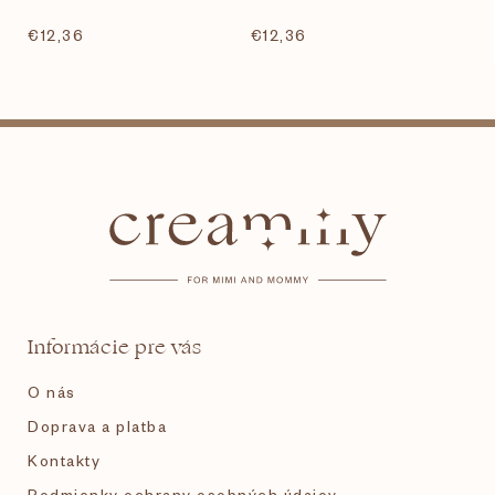
€12,36
€12,36
Z
á
p
ä
t
Informácie pre vás
i
O nás
e
Doprava a platba
Kontakty
Podmienky ochrany osobných údajov