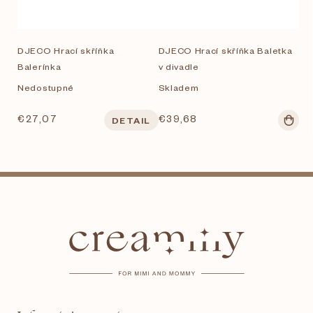
DJECO Hrací skříňka
DJECO Hrací skříňka Baletka
Balerínka
v divadle
Nedostupné
Skladem
€27,07
€39,68
DETAIL
Z
á
p
ä
t