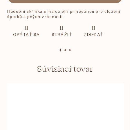
Hudební skříňka s malou elfí princeznou pro uložení
šperků a jiných vzácností.
OPÝTAŤ SA
STRÁŽIŤ
ZDIEĽAŤ
Súvisiaci tovar