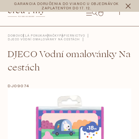
Prejsť
CZK
EUR
GARANCIA DORUČENIA DO VIANOC U OBJEDNÁVOK
na
ZAPLATENÝCH DO 17. 12.
obsah
NÁKUPNÝ
KOŠÍK
DOMOV
CELÁ PONUKA
HRAČKY
PAPIERNICTVO
DJECO VODNÍ OMALOVÁNKY NA CESTÁCH
DJECO Vodní omalovánky Na
cestách
DJ09074