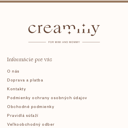
Z
á
p
ä
t
Informácie pre vás
i
O nás
e
Doprava a platba
Kontakty
Podmienky ochrany osobných údajov
Obchodné podmienky
Pravidlá súťaží
Veľkoobchodný odber