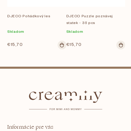
DJECO Pohádkový les
DJECO Puzzle poznávej
statek - 35 pcs
Skladom
Skladom
€15,70
€15,70
Z
á
p
ä
t
Informácie pre vás