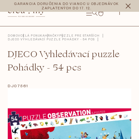
Prejsť
CZK
EUR
GARANCIA DORUČENIA DO VIANOC U OBJEDNÁVOK
na
ZAPLATENÝCH DO 17. 12.
obsah
NÁKUPNÝ
KOŠÍK
DOMOV
CELÁ PONUKA
HRAČKY
PUZZLE PRE STARŠÍCH
DJECO VYHLEDÁVACÍ PUZZLE POHÁDKY - 54 PCS
DJECO Vyhledávací puzzle
Pohádky - 54 pcs
DJ07561