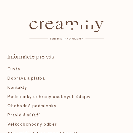
Z
á
p
ä
t
Informácie pre vás
i
O nás
e
Doprava a platba
Kontakty
Podmienky ochrany osobných údajov
Obchodné podmienky
Pravidlá súťaží
Veľkoobchodný odber