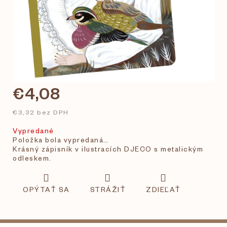
€4,08
€3,32 bez DPH
Vypredané
Položka bola vypredaná…
Krásný zápisník v ilustracích DJECO s metalickým
odleskem.
OPÝTAŤ SA
STRÁŽIŤ
ZDIEĽAŤ