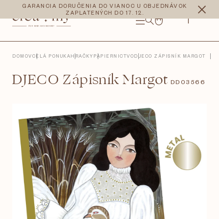
Prejsť
CZK
EUR
GARANCIA DORUČENIA DO VIANOC U OBJEDNÁVOK
na
ZAPLATENÝCH DO 17. 12.
obsah
NÁKUPNÝ
KOŠÍK
DOMOV
CELÁ PONUKA
HRAČKY
PAPIERNICTVO
DJECO ZÁPISNÍK MARGOT
DJECO Zápisník Margot
DD03566