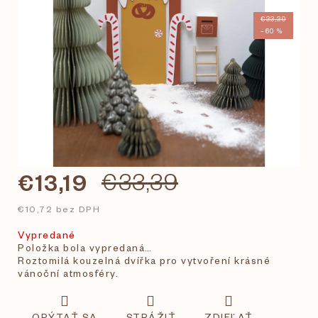
€33,39
–60 %
€13,19
€33,39
€10,72 bez DPH
Vypredané
Položka bola vypredaná…
Roztomilá kouzelná dvířka pro vytvoření krásné
vánoční atmosféry.
OPÝTAŤ SA
STRÁŽIŤ
ZDIEĽAŤ