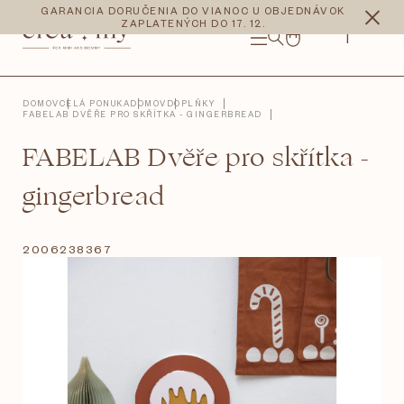
Prejsť
CZK
EUR
GARANCIA DORUČENIA DO VIANOC U OBJEDNÁVOK
na
ZAPLATENÝCH DO 17. 12.
obsah
NÁKUPNÝ
KOŠÍK
DOMOV
CELÁ PONUKA
DOMOV
DOPLŇKY
FABELAB DVĚŘE PRO SKŘÍTKA - GINGERBREAD
FABELAB Dvěře pro skřítka -
gingerbread
2006238367