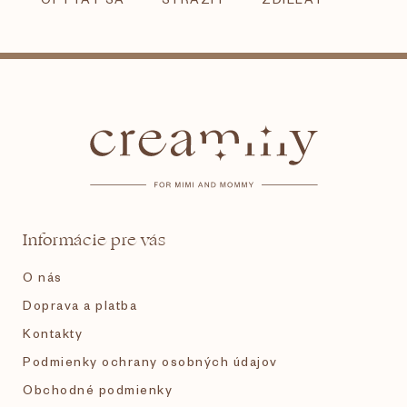
Z
á
p
ä
t
Informácie pre vás
i
O nás
e
Doprava a platba
Kontakty
Podmienky ochrany osobných údajov
Obchodné podmienky