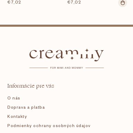
€7,02
€7,02
Z
á
p
ä
t
Informácie pre vás
i
O nás
e
Doprava a platba
Kontakty
Podmienky ochrany osobných údajov