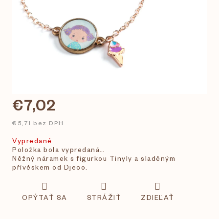
€7,02
€5,71 bez DPH
Vypredané
Položka bola vypredaná…
Něžný náramek s figurkou Tinyly a sladěným
přívěskem od Djeco.
OPÝTAŤ SA
STRÁŽIŤ
ZDIEĽAŤ