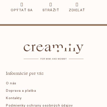
OPÝTAŤ SA
STRÁŽIŤ
ZDIEĽAŤ
Z
á
p
ä
t
Informácie pre vás
i
O nás
e
Doprava a platba
Kontakty
Podmienky ochrany osobných údajov