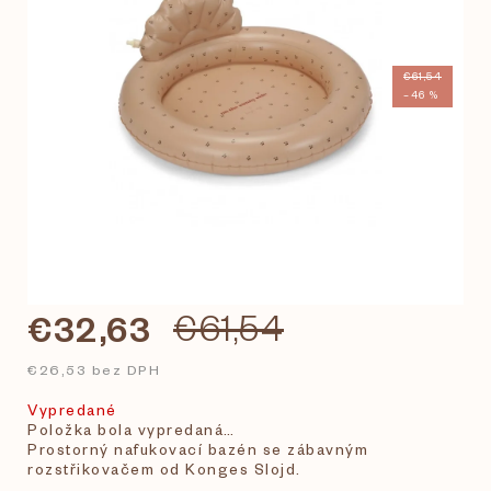
€61,54
–46 %
€32,63
€61,54
€26,53 bez DPH
Vypredané
Položka bola vypredaná…
Prostorný nafukovací bazén se zábavným
rozstřikovačem od Konges Slojd.