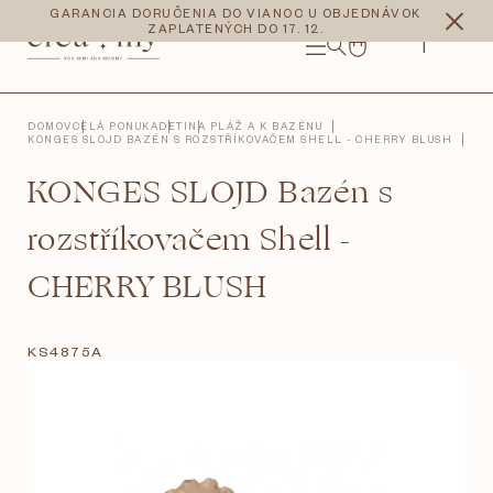
Prejsť
CZK
EUR
GARANCIA DORUČENIA DO VIANOC U OBJEDNÁVOK
na
ZAPLATENÝCH DO 17. 12.
obsah
NÁKUPNÝ
KOŠÍK
DOMOV
CELÁ PONUKA
DETI
NA PLÁŽ A K BAZÉNU
KONGES SLOJD BAZÉN S ROZSTŘÍKOVAČEM SHELL - CHERRY BLUSH
KONGES SLOJD Bazén s
rozstříkovačem Shell -
CHERRY BLUSH
KS4875A