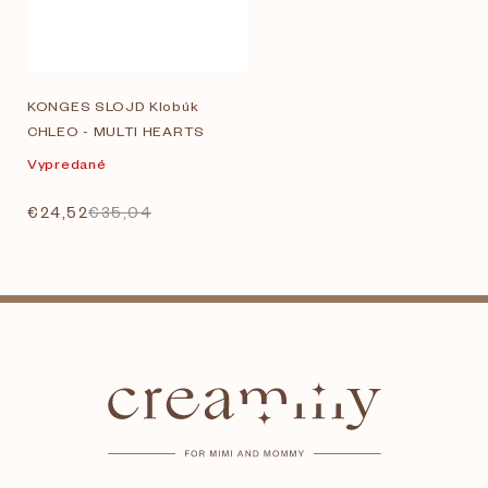
KONGES SLOJD Klobúk
CHLEO - MULTI HEARTS
Vypredané
€24,52
€35,04
Z
á
p
ä