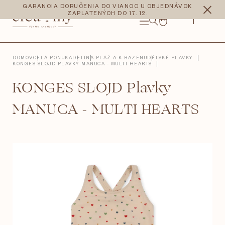
Prejsť
CZK
EUR
GARANCIA DORUČENIA DO VIANOC U OBJEDNÁVOK
na
ZAPLATENÝCH DO 17. 12.
obsah
NÁKUPNÝ
KOŠÍK
DOMOV
CELÁ PONUKA
DETI
NA PLÁŽ A K BAZÉNU
DĚTSKÉ PLAVKY
KONGES SLOJD PLAVKY MANUCA - MULTI HEARTS
KONGES SLOJD Plavky
MANUCA - MULTI HEARTS