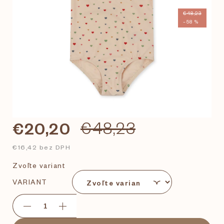
€48,23
–58 %
€20,20
€48,23
€16,42 bez DPH
Zvoľte variant
VARIANT